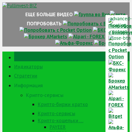
Skip
to
ЕЩЕ БОЛЬШЕ ВИДЕО
content
ПОПРОБОВАТЬ
Главная
Индикаторы
Стратегии
Информация
Крипто-сервисы
Крипто-биржи кратко
Крипто-сервисы
Крипто-кошельки …
PAYEER