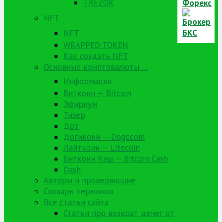
TREZOR
NFT
NFT
WRAPPED TOKEN
Как создать NFT
Основные криптовалюты …
Информация
Биткоин — Bitcoin
Эфириум
Тизер
Дот
Догикоин — Dogecoin
Лайткоин — Litecoin
Биткоин Кэш — Bitcoin Cash
Dash
Авторы и проверяющие
Словарь терминов
Все статьи сайта
Статьи про возврат денег от