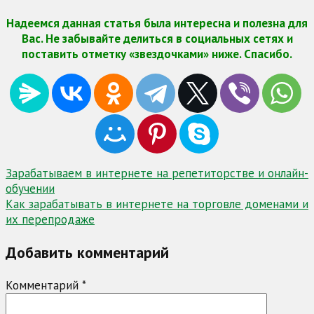
Надеемся данная статья была интересна и полезна для
Вас. Не забывайте делиться в социальных сетях и
поставить отметку «звездочками» ниже. Спасибо.
Навигация
Зарабатываем в интернете на репетиторстве и онлайн-
обучении
по
Как зарабатывать в интернете на торговле доменами и
записям
их перепродаже
Добавить комментарий
Комментарий
*