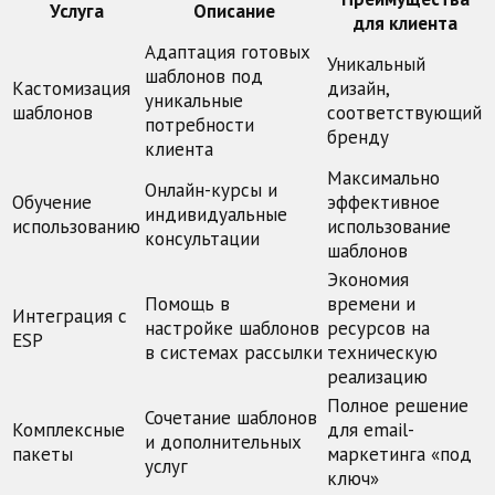
Услуга
Описание
для клиента
Адаптация готовых
Уникальный
шаблонов под
Кастомизация
дизайн,
уникальные
шаблонов
соответствующий
потребности
бренду
клиента
Максимально
Онлайн-курсы и
Обучение
эффективное
индивидуальные
использованию
использование
консультации
шаблонов
Экономия
Помощь в
времени и
Интеграция с
настройке шаблонов
ресурсов на
ESP
в системах рассылки
техническую
реализацию
Полное решение
Сочетание шаблонов
Комплексные
для email-
и дополнительных
пакеты
маркетинга «под
услуг
ключ»