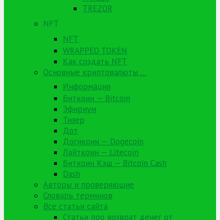
TREZOR
NFT
NFT
WRAPPED TOKEN
Как создать NFT
Основные криптовалюты …
Информация
Биткоин — Bitcoin
Эфириум
Тизер
Дот
Догикоин — Dogecoin
Лайткоин — Litecoin
Биткоин Кэш — Bitcoin Cash
Dash
Авторы и проверяющие
Словарь терминов
Все статьи сайта
Статьи про возврат денег от