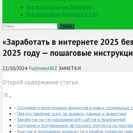
Все лохотроны (не брокеры)
Все лохотроны (брокеры и т.п.)
Найти:
«Заработать в интернете 2025 бе
2025 году — пошаговые инструкц
22/10/2024
FullinvestBIZ
ЗАМЕТКИ
Открой содержание статьи
Создание и монетизация аккаунтов в новых социальных 
Предоставление услуг по анализу данных и аналитике
Заработок на тестировании веб-сайтов и приложений
Создание и продвижение авторского контента на платфо
Участие в программах лояльности и кешбэк-сервисах нов