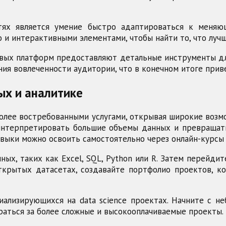
тях является умение быстро адаптироваться к меняю
 и интерактивными элементами, чтобы найти то, что лучш
овых платформ предоставляют детальные инструменты дл
ния вовлеченности аудитории, что в конечном итоге прив
ых и аналитике
 более востребованными услугами, открывая широкие возм
нтерпретировать большие объемы данных и превращать их
выки можно освоить самостоятельно через онлайн-курсы 
ных, таких как Excel, SQL, Python или R. Затем перейд
открытых датасетах, создавайте портфолио проектов, 
иализирующихся на data science проектах. Начните с н
раться за более сложные и высокооплачиваемые проекты.