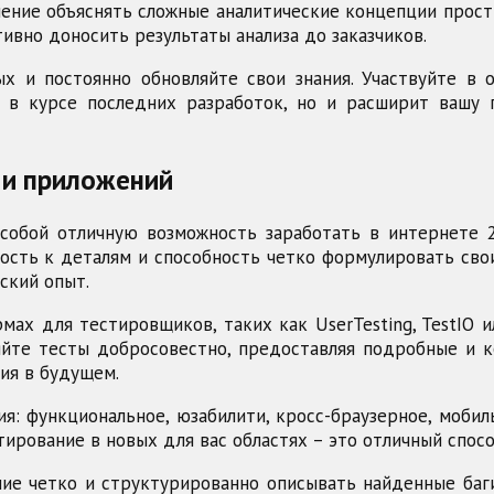
ение объяснять сложные аналитические концепции прост
ивно доносить результаты анализа до заказчиков.
х и постоянно обновляйте свои знания. Участвуйте в 
 в курсе последних разработок, но и расширит вашу
 и приложений
собой отличную возможность заработать в интернете 
ность к деталям и способность четко формулировать св
ский опыт.
ах для тестировщиков, таких как UserTesting, TestIO ил
йте тесты добросовестно, предоставляя подробные и к
ия в будущем.
ия: функциональное, юзабилити, кросс-браузерное, моби
тирование в новых для вас областях – это отличный спос
ие четко и структурированно описывать найденные баг