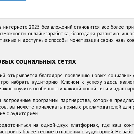
 интернете 2025 без вложений становится все более пр
зможности онлайн-заработка, благодаря развитию инн
ктивные и доступные способы монетизации своих навыко
овых социальных сетях
ний открывается благодаря появлению новых социальны
тро набрать аудиторию. Ключом к успеху здесь являет
ажно изучить особенности каждой новой сети и адаптиро
з встроенные программы партнерства, которые предла
ков, вы можете привлекать прямых рекламодателей для 
ие с аудиторией.
едоточиться на одной-двух платформах, где ваш конт
выстроить более тесные отношения с аудиторией. Не за