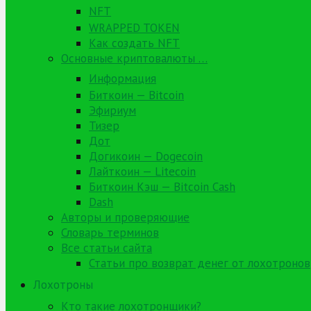
NFT
WRAPPED TOKEN
Как создать NFT
Основные криптовалюты …
Информация
Биткоин — Bitcoin
Эфириум
Тизер
Дот
Догикоин — Dogecoin
Лайткоин — Litecoin
Биткоин Кэш — Bitcoin Cash
Dash
Авторы и проверяющие
Словарь терминов
Все статьи сайта
Статьи про возврат денег от лохотронов
Лохотроны
Кто такие лохотронщики?