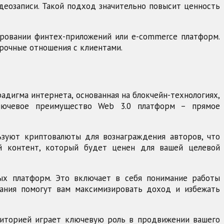
деозаписи. Такой подход значительно повысит ценность
ировании финтех-приложений или e-commerce платформ.
рочные отношения с клиентами.
радигма интернета, основанная на блокчейн-технологиях,
Ключевое преимущество Web 3.0 платформ – прямое
льзуют криптовалюты для вознаграждения авторов, что
ый контент, который будет ценен для вашей целевой
вых платформ. Это включает в себя понимание работы
нания помогут вам максимизировать доход и избежать
удиторией играет ключевую роль в продвижении вашего