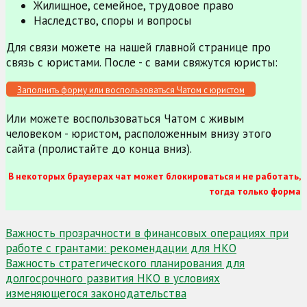
Жилищное, семейное, трудовое право
Наследство, споры и вопросы
Для связи можете на нашей главной странице про
связь с юристами. После - с вами свяжутся юристы:
Заполнить форму или воспользоваться Чатом с юристом
Или можете воспользоваться Чатом с живым
человеком - юристом, расположенным внизу этого
сайта (пролистайте до конца вниз).
В некоторых браузерах чат может блокироваться и не работать,
тогда только форма
Навигация
Важность прозрачности в финансовых операциях при
работе с грантами: рекомендации для НКО
по
Важность стратегического планирования для
записям
долгосрочного развития НКО в условиях
изменяющегося законодательства