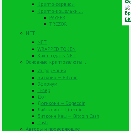
Крипто-сервисы
Крипто-кошельки …
PAYEER
TREZOR
NFT
NFT
WRAPPED TOKEN
Как создать NFT
Основные криптовалюты …
Информация
Биткоин — Bitcoin
Эфириум
Тизер
Дот
Догикоин — Dogecoin
Лайткоин — Litecoin
Биткоин Кэш — Bitcoin Cash
Dash
Авторы и проверяющие