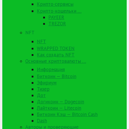
Крипто-сервисы
Крипто-кошельки …
PAYEER
TREZOR
NFT
NFT
WRAPPED TOKEN
Как создать NFT
Основные криптовалюты …
Информация
Биткоин — Bitcoin
Эфириум
Тизер
Дот
Догикоин — Dogecoin
Лайткоин — Litecoin
Биткоин Кэш — Bitcoin Cash
Dash
Авторы и проверяющие