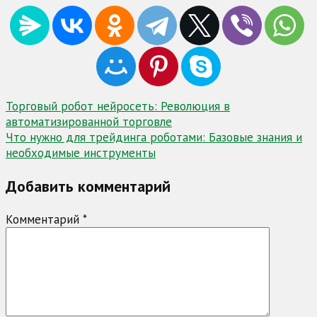
Навигация
Торговый робот нейросеть: Революция в
автоматизированной торговле
по
Что нужно для трейдинга роботами: Базовые знания и
записям
необходимые инструменты
Добавить комментарий
Комментарий
*