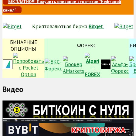
БЕСПЛАТНО!!! Получить описание стратегии "Нефтяной
канал"
Криптовалютная биржа
Bitget
БИНАРНЫЕ
ФОРЕКС
Б
ОПЦИОНЫ
Видео