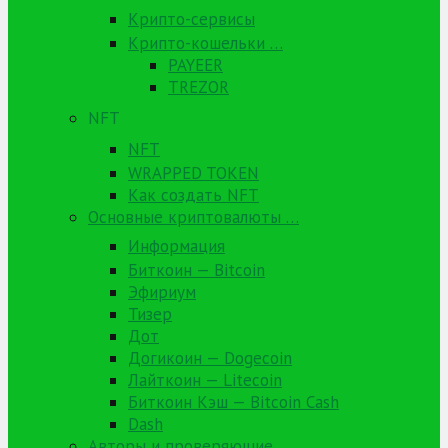
Крипто-сервисы
Крипто-кошельки …
PAYEER
TREZOR
NFT
NFT
WRAPPED TOKEN
Как создать NFT
Основные криптовалюты …
Информация
Биткоин — Bitcoin
Эфириум
Тизер
Дот
Догикоин — Dogecoin
Лайткоин — Litecoin
Биткоин Кэш — Bitcoin Cash
Dash
Авторы и проверяющие