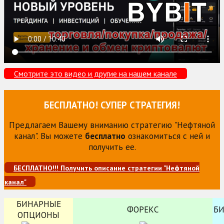
Смотрите это видео и другие на нашем канале
БЕСПЛАТНО! СУПЕР СТРАТЕГИЯ!
Предлагаем Вашему вниманию стратегию "Нефтяной
канал". Вы можете
бесплатно
ознакомиться с ней и
получить ее.
БЕСПЛАТНО!!! Получить описание стратегии "Нефтяной
канал"
БИНАРНЫЕ
ФОРЕКС
Б
ОПЦИОНЫ