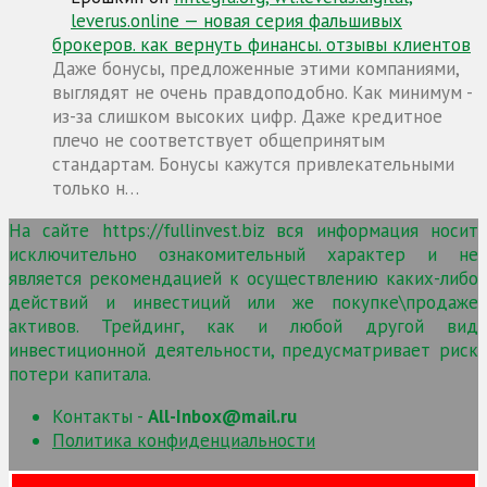
leverus.online — новая серия фальшивых
брокеров. как вернуть финансы. отзывы клиентов
Даже бонусы, предложенные этими компаниями,
выглядят не очень правдоподобно. Как минимум -
из-за слишком высоких цифр. Даже кредитное
плечо не соответствует общепринятым
стандартам. Бонусы кажутся привлекательными
только н…
На сайте https://fullinvest.biz вся информация носит
исключительно ознакомительный характер и не
является рекомендацией к осуществлению каких-либо
действий и инвестиций или же покупке\продаже
активов. Трейдинг, как и любой другой вид
инвестиционной деятельности, предусматривает риск
потери капитала.
Контакты -
All-Inbox@mail.ru
Политика конфиденциальности