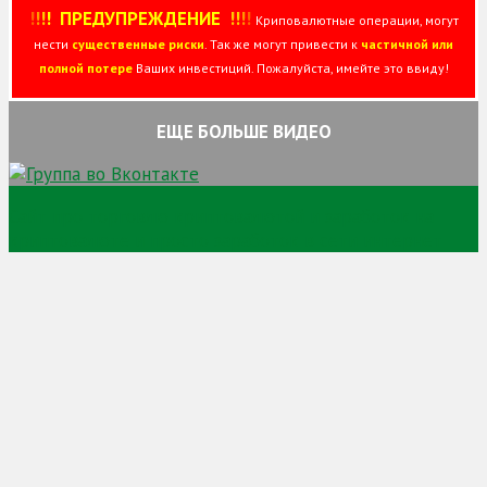
!
!
!
!
ПРЕДУПРЕЖДЕНИЕ
!!
!
!
Криповалютные операции, могут
нести
существенные риски
. Так же могут привести к
частичной или
полной потере
Ваших инвестиций. Пожалуйста, имейте это ввиду!
ЕЩЕ БОЛЬШЕ ВИДЕО
Сайт про торговлю криптовалютой и заработок на
криптовалюте и просто заработок в сети интернет