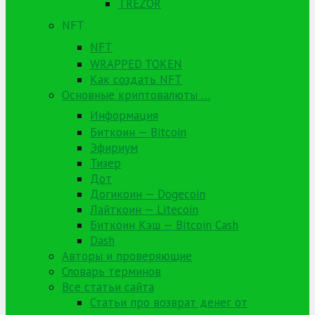
TREZOR
NFT
NFT
WRAPPED TOKEN
Как создать NFT
Основные криптовалюты …
Информация
Биткоин — Bitcoin
Эфириум
Тизер
Дот
Догикоин — Dogecoin
Лайткоин — Litecoin
Биткоин Кэш — Bitcoin Cash
Dash
Авторы и проверяющие
Словарь терминов
Все статьи сайта
Статьи про возврат денег от