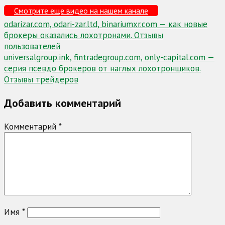
Смотрите еще видео на нашем канале
Навигация
odarizar.com, odari-zar.ltd, binariumxr.com — как новые
брокеры оказались лохотронами. Отзывы
по
пользователей
записям
universalgroup.ink, fintradegroup.com, only-capital.com —
серия псевдо брокеров от наглых лохотронщиков.
Отзывы трейдеров
Добавить комментарий
Комментарий
*
Имя
*