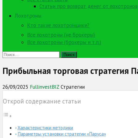
Статьи про возврат денег от лохотронов
Лохотроны
Кто такие лохотронщики?
Все лохотроны (не брокеры)
Все лохотроны (брокеры и т.п.)
Найти:
Прибыльная торговая стратегия П
26/09/2025
FullinvestBIZ
Стратегии
Открой содержание статьи
Характеристики методики
Параметры установки стратегии «Паруса»