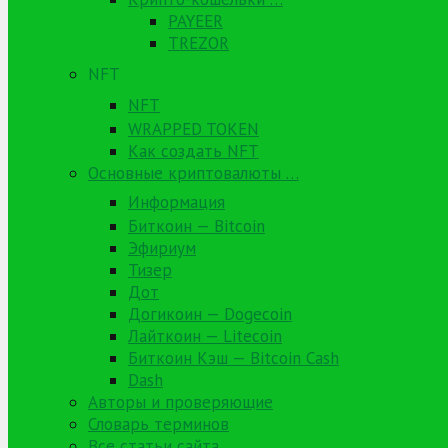
PAYEER
TREZOR
NFT
NFT
WRAPPED TOKEN
Как создать NFT
Основные криптовалюты …
Информация
Биткоин — Bitcoin
Эфириум
Тизер
Дот
Догикоин — Dogecoin
Лайткоин — Litecoin
Биткоин Кэш — Bitcoin Cash
Dash
Авторы и проверяющие
Словарь терминов
Все статьи сайта