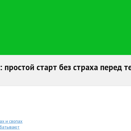
: простой старт без страха перед 
дах и свопах
рабатывают