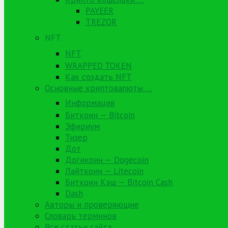
PAYEER
TREZOR
NFT
NFT
WRAPPED TOKEN
Как создать NFT
Основные криптовалюты …
Информация
Биткоин — Bitcoin
Эфириум
Тизер
Дот
Догикоин — Dogecoin
Лайткоин — Litecoin
Биткоин Кэш — Bitcoin Cash
Dash
Авторы и проверяющие
Словарь терминов
Все статьи сайта