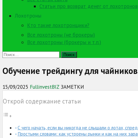
Статьи про возврат денег от лохотронов
Лохотроны
Кто такие лохотронщики?
Все лохотроны (не брокеры)
Все лохотроны (брокеры и т.п.)
Найти:
Обучение трейдингу для чайников
15/09/2025
FullinvestBIZ
ЗАМЕТКИ
Открой содержание статьи
С чего начать, если вы никогда не слышали о лотах, спре
Простыми словами: как устроены рынки и как на них за