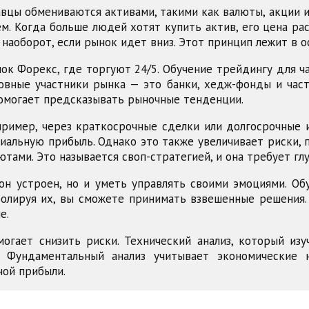
вцы обмениваются активами, такими как валюты, акции и
. Когда больше людей хотят купить актив, его цена ра
наоборот, если рынок идет вниз. Этот принцип лежит в о
к Форекс, где торгуют 24/5. Обучение трейдингу для ч
новные участники рынка — это банки, хедж-фонды и час
омогает предсказывать рыночные тенденции.
ример, через краткосрочные сделки или долгосрочные и
циальную прибыль. Однако это также увеличивает риски,
тами. Это называется своп-стратегией, и она требует гл
 он устроен, но и уметь управлять своими эмоциями. Об
ролируя их, вы сможете принимать взвешенные решения
е.
огает снизить риски. Технический анализ, который из
 Фундаментальный анализ учитывает экономические 
ной прибыли.