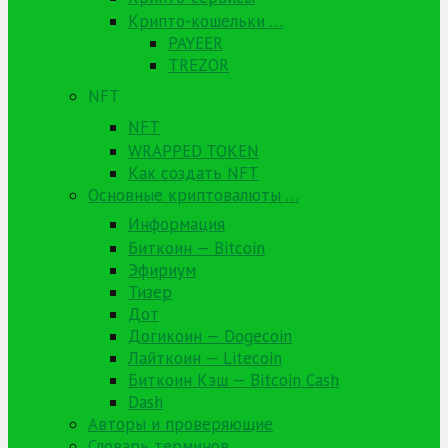
Крипто-кошельки …
PAYEER
TREZOR
NFT
NFT
WRAPPED TOKEN
Как создать NFT
Основные криптовалюты …
Информация
Биткоин — Bitcoin
Эфириум
Тизер
Дот
Догикоин — Dogecoin
Лайткоин — Litecoin
Биткоин Кэш — Bitcoin Cash
Dash
Авторы и проверяющие
Словарь терминов