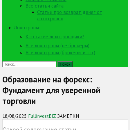
Все статьи сайта
Статьи про возврат денег от
лохотронов
Лохотроны
Кто такие лохотронщики?
Все лохотроны (не брокеры)
Все лохотроны (брокеры и т.п.)
Найти:
Образование на форекс:
Фундамент для уверенной
торговли
18/08/2025
FullinvestBIZ
ЗАМЕТКИ
Открой содержание статьи