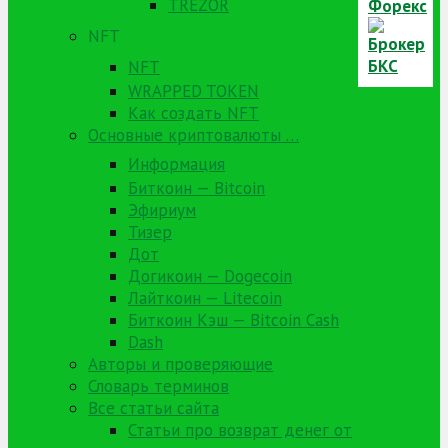
TREZOR
NFT
NFT
WRAPPED TOKEN
Как создать NFT
Основные криптовалюты …
Информация
Биткоин — Bitcoin
Эфириум
Тизер
Дот
Догикоин — Dogecoin
Лайткоин — Litecoin
Биткоин Кэш — Bitcoin Cash
Dash
Авторы и проверяющие
Словарь терминов
Все статьи сайта
Статьи про возврат денег от