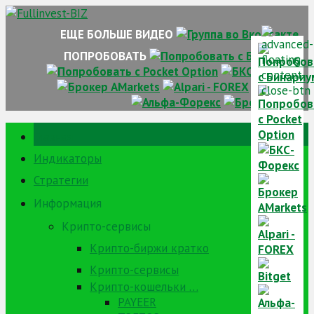
Skip
to
ЕЩЕ БОЛЬШЕ ВИДЕО
content
ПОПРОБОВАТЬ
Главная
Индикаторы
Стратегии
Информация
Крипто-сервисы
Крипто-биржи кратко
Крипто-сервисы
Крипто-кошельки …
PAYEER