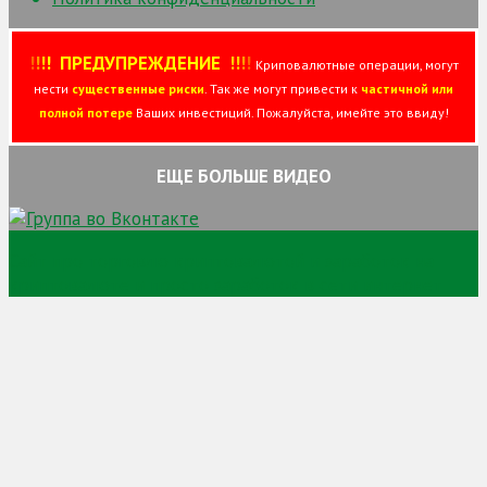
!
!
!
!
ПРЕДУПРЕЖДЕНИЕ
!!
!
!
Криповалютные операции, могут
нести
существенные риски
. Так же могут привести к
частичной или
полной потере
Ваших инвестиций. Пожалуйста, имейте это ввиду!
ЕЩЕ БОЛЬШЕ ВИДЕО
Сайт про торговлю криптовалютой и заработок на
криптовалюте и просто заработок в сети интернет