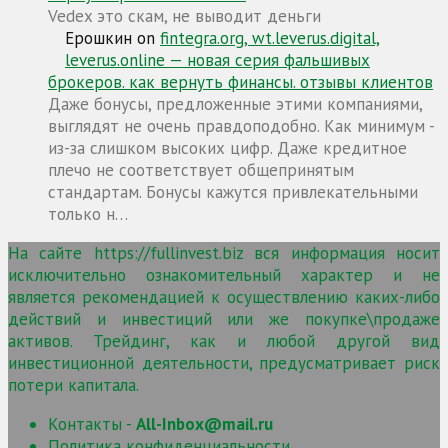
Vedex это скам, не выводит деньги
Ерошкин
on
fintegra.org, wt.leverus.digital,
leverus.online — новая серия фальшивых
брокеров. как вернуть финансы. отзывы клиентов
Даже бонусы, предложенные этими компаниями,
выглядят не очень правдоподобно. Как минимум -
из-за слишком высоких цифр. Даже кредитное
плечо не соответствует общепринятым
стандартам. Бонусы кажутся привлекательными
только н…
На сайте https://fullinvest.biz вся информация носит
исключительно ознакомительный характер и не
является рекомендацией к осуществлению каких-либо
действий и инвестиций или же покупке\продаже
активов. Трейдинг, как и любой другой вид
инвестиционной деятельности, предусматривает риск
потери капитала.
Контакты -
All-Inbox@mail.ru
Политика конфиденциальности