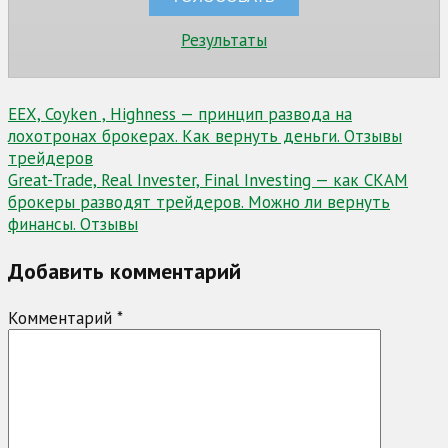
Результаты
Навигация
EEX, Coyken , Highness — принцип развода на
лохотронах брокерах. Как вернуть деньги. Отзывы
по
трейдеров
записям
Great-Trade, Real Invester, Final Investing — как СКАМ
брокеры разводят трейдеров. Можно ли вернуть
финансы. Отзывы
Добавить комментарий
Комментарий
*