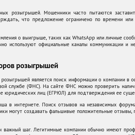
ных розыгрышей. Мошенники часто пытаются заставит
рждать, что предложение ограничено по времени или 
омления о выигрыше, таких как WhatsApp или личные соо
чно используют официальные каналы коммуникации и н
торов розыгрышей
розыгрышей является поиск информации о компании в оф
й службе (ФНС). На сайте ФНС можно проверить наличи
 юридических лиц (ЕГРЮЛ) для подтверждения ее сущест
ыша в интернете. Поиск отзывов на независимых фору
ники могут создавать фальшивые положительные отзывы,
н важный шаг. Легитимные компании обычно имеют проф