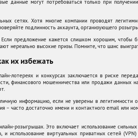
вые данные могут потребоваться только при получени
ьных сетях. Хотя многие компании проводят легитимн
роверяйте подлинность аккаунта, организующего розыгры
 Если предложение кажется слишком хорошим, чтобы бы
ют нереально высокие призы. Помните, что шанс выиграт
как их избежать
лайн-лотереях и конкурсах заключается в риске пере
сти, финансового мошенничества или продажи данных на
т.
 личную информацию, если не уверены в легитимности о
я – часто достаточно имени и контактного email или но
лайн-розыгрышах. Это включает использование сильных
, и использование виртуальных приватных сетей (VPN