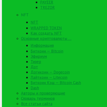
PAYEER
TREZOR
NFT
NFT
WRAPPED TOKEN
Как создать NFT
Основные криптовалюты …
Информация
Биткоин — Bitcoin
Эфириум
Тизер
Дот
Догикоин — Dogecoin
Лайткоин — Litecoin
Биткоин Кэш — Bitcoin Cash
Dash
Авторы и проверяющие
Словарь терминов
Все статьи сайта