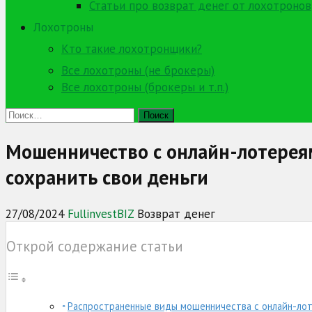
Статьи про возврат денег от лохотронов
Лохотроны
Кто такие лохотронщики?
Все лохотроны (не брокеры)
Все лохотроны (брокеры и т.п.)
Найти:
Мошенничество с онлайн-лотерея
сохранить свои деньги
27/08/2024
FullinvestBIZ
Возврат денег
Открой содержание статьи
Распространенные виды мошенничества с онлайн-лот