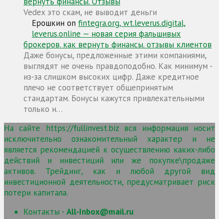
вернуть финансы. Отзывы
Vedex это скам, не выводит деньги
Ерошкин
on
fintegra.org, wt.leverus.digital,
leverus.online — новая серия фальшивых
брокеров. как вернуть финансы. отзывы клиентов
Даже бонусы, предложенные этими компаниями,
выглядят не очень правдоподобно. Как минимум -
из-за слишком высоких цифр. Даже кредитное
плечо не соответствует общепринятым
стандартам. Бонусы кажутся привлекательными
только н…
На сайте https://fullinvest.biz вся информация носит
исключительно ознакомительный характер и не
является рекомендацией к осуществлению каких-либо
действий и инвестиций или же покупке\продаже
активов. Трейдинг, как и любой другой вид
инвестиционной деятельности, предусматривает риск
потери капитала.
Контакты -
All-Inbox@mail.ru