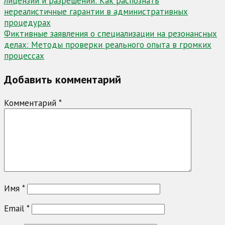
лицензий и разрешений: Как распознать
по
нереалистичные гарантии в административных
записям
процедурах
Фиктивные заявления о специализации на резонансных
делах: Методы проверки реального опыта в громких
процессах
Добавить комментарий
Комментарий
*
Имя
*
Email
*