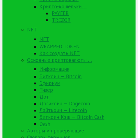
Крипто-кошельки …
PAYEER
TREZOR
NFT
NFT
WRAPPED TOKEN
Как создать NFT
Основные криптовалюты …
Информация
Биткоин — Bitcoin
Эфириум
Тизер
Дот
Догикоин — Dogecoin
Лайткоин — Litecoin
Биткоин Кэш — Bitcoin Cash
Dash
Авторы и проверяющие
Словарь терминов