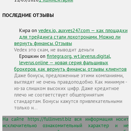
ПОСЛЕДНИЕ ОТЗЫВЫ
Кира
on
vedex.io, auxves247.com — как площадки
для трейдинга стали лохотронами. Можно ли
вернуть финансы. Отзывы
Vedex это скам, не выводит деньги
Ерошкин
on
fintegra.org, wt.leverus.digital,
leverus.online — новая серия фальшивых
брокеров. как вернуть финансы. отзывы клиентов
Даже бонусы, предложенные этими компаниями,
выглядят не очень правдоподобно. Как минимум -
из-за слишком высоких цифр. Даже кредитное
плечо не соответствует общепринятым
стандартам. Бонусы кажутся привлекательными
только н…
На сайте https://fullinvest.biz вся информация носит
исключительно ознакомительный характер и не