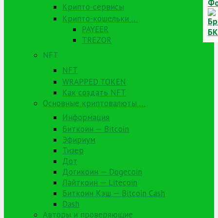
Крипто-сервисы
Крипто-кошельки …
PAYEER
TREZOR
NFT
NFT
WRAPPED TOKEN
Как создать NFT
Основные криптовалюты …
Информация
Биткоин — Bitcoin
Эфириум
Тизер
Дот
Догикоин — Dogecoin
Лайткоин — Litecoin
Биткоин Кэш — Bitcoin Cash
Dash
Авторы и проверяющие