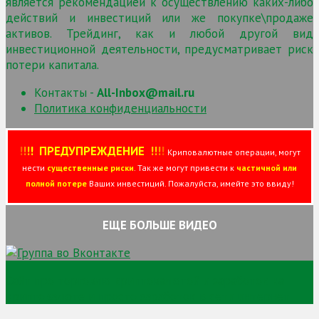
является рекомендацией к осуществлению каких-либо
действий и инвестиций или же покупке\продаже
активов. Трейдинг, как и любой другой вид
инвестиционной деятельности, предусматривает риск
потери капитала.
Контакты -
All-Inbox@mail.ru
Политика конфиденциальности
!
!
!
!
ПРЕДУПРЕЖДЕНИЕ
!!
!
!
Криповалютные операции, могут
нести
существенные риски
. Так же могут привести к
частичной или
полной потере
Ваших инвестиций. Пожалуйста, имейте это ввиду!
ЕЩЕ БОЛЬШЕ ВИДЕО
Сайт про торговлю криптовалютой и заработок на
криптовалюте и просто заработок в сети интернет