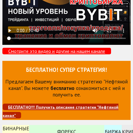
Смотрите это видео и другие на нашем канале
БЕСПЛАТНО! СУПЕР СТРАТЕГИЯ!
Предлагаем Вашему вниманию стратегию "Нефтяной
канал". Вы можете
бесплатно
ознакомиться с ней и
получить ее.
БЕСПЛАТНО!!! Получить описание стратегии "Нефтяной
канал"
БИНАРНЫЕ
ФОРЕКС
БИРЖА
КРИ