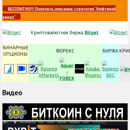
БЕСПЛАТНО!!! Получить описание стратегии "Нефтяной
канал"
Криптовалютная биржа
Bitget
БИНАРНЫЕ
ФОРЕКС
БИРЖА
КРИ
ОПЦИОНЫ
Видео