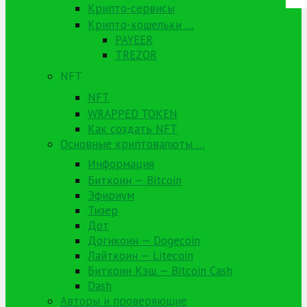
Крипто-сервисы
Крипто-кошельки …
PAYEER
TREZOR
NFT
NFT
WRAPPED TOKEN
Как создать NFT
Основные криптовалюты …
Информация
Биткоин — Bitcoin
Эфириум
Тизер
Дот
Догикоин — Dogecoin
Лайткоин — Litecoin
Биткоин Кэш — Bitcoin Cash
Dash
Авторы и проверяющие