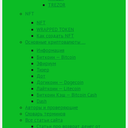
TREZOR
NFT
NFT
WRAPPED TOKEN
Как создать NFT
Основные криптовалюты …
Информация
Биткоин — Bitcoin
Эфириум
Тизер
Дот
Догикоин — Dogecoin
Лайткоин — Litecoin
Биткоин Кэш — Bitcoin Cash
Dash
Авторы и проверяющие
Словарь терминов
Все статьи сайта
Статьи про возврат денег от