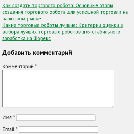
Навигация
Как создать торгового робота: Основные этапы
создания торгового робота для успешной торговли на
по
валютном рынке
записям
Какие торговые роботы лучшие: Критерии оценки и
выбора лучших торговых роботов для стабильного
заработка на Форекс
Добавить комментарий
Комментарий
*
Имя
*
Email
*