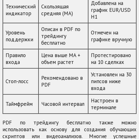
Добавлена на
Технический
Скользящая
график EUR/USD
индикатор
средняя (MA)
H1
Описан в PDF по
Уровень
Отмечен на
трейдингу
поддержки
графике вручную
бесплатно
Правило
Цена выше MA +
Протестировано
входа
объем растет
на 10 сделках
Установлен на 30
Рекомендовано в
Стоп-лосс
пипсов ниже
PDF
входа
Настроен в
Таймфрейм
Часовой интервал
терминале
PDF по трейдингу бесплатно также можно
использовать как основу для создания обучающих
скриптов или видеоанализов. Многие успешные