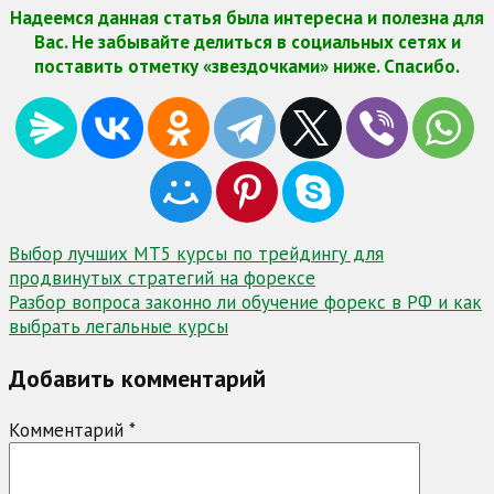
Надеемся данная статья была интересна и полезна для
Вас. Не забывайте делиться в социальных сетях и
поставить отметку «звездочками» ниже. Спасибо.
Навигация
Выбор лучших MT5 курсы по трейдингу для
продвинутых стратегий на форексе
по
Разбор вопроса законно ли обучение форекс в РФ и как
записям
выбрать легальные курсы
Добавить комментарий
Комментарий
*