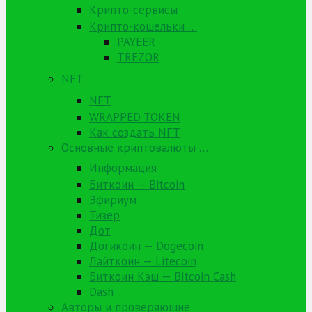
Крипто-сервисы
Крипто-кошельки …
PAYEER
TREZOR
NFT
NFT
WRAPPED TOKEN
Как создать NFT
Основные криптовалюты …
Информация
Биткоин — Bitcoin
Эфириум
Тизер
Дот
Догикоин — Dogecoin
Лайткоин — Litecoin
Биткоин Кэш — Bitcoin Cash
Dash
Авторы и проверяющие