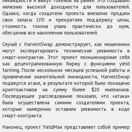
ликвидности и выкуп токенов на рынке. Это создавало
иллюзию высокой доходности для пользователей.
Однако, когда создатели проекта внезапно продали
свои запасы LYD и прекратили поддержку цены,
стоимость токена упала практически до нуля,
обесценив все накопления пользователей.
Случай с HarvestSwap демонстрирует, как мошенники
могут эксплуатировать технические уязвимости в
смарт-контрактах. Этот проект позиционировал себя
как децентрализованную биржу с функциями yield
farming. После нескольких месяцев успешной работы и
привлечения значительной ликвидности, HarvestSwap
подвергся атаке, в результате которой было похищено
криптоактивов на сумму более $20 миллионов.
Последующее расследование показало, что «атака»
была осуществлена самими создателями проекта,
которые намеренно оставили уязвимость в коде
смарт-контракта.
Наконец, проект YieldMax представляет собой пример