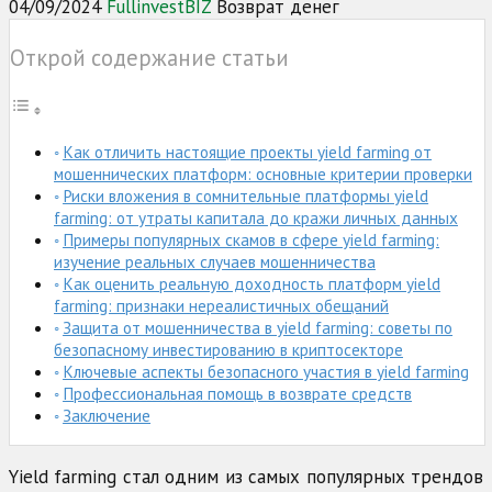
04/09/2024
FullinvestBIZ
Возврат денег
Открой содержание статьи
Как отличить настоящие проекты yield farming от
мошеннических платформ: основные критерии проверки
Риски вложения в сомнительные платформы yield
farming: от утраты капитала до кражи личных данных
Примеры популярных скамов в сфере yield farming:
изучение реальных случаев мошенничества
Как оценить реальную доходность платформ yield
farming: признаки нереалистичных обещаний
Защита от мошенничества в yield farming: советы по
безопасному инвестированию в криптосекторе
Ключевые аспекты безопасного участия в yield farming
Профессиональная помощь в возврате средств
Заключение
Yield farming стал одним из самых популярных трендов