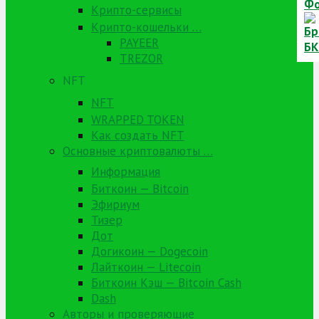
Крипто-сервисы
Крипто-кошельки …
PAYEER
TREZOR
NFT
NFT
WRAPPED TOKEN
Как создать NFT
Основные криптовалюты …
Информация
Биткоин — Bitcoin
Эфириум
Тизер
Дот
Догикоин — Dogecoin
Лайткоин — Litecoin
Биткоин Кэш — Bitcoin Cash
Dash
Авторы и проверяющие