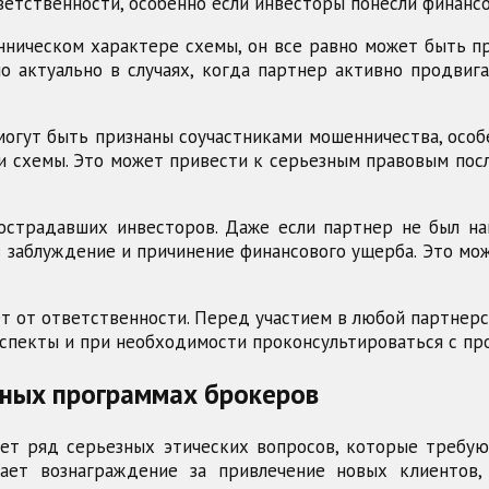
ветственности, особенно если инвесторы понесли финанс
енническом характере схемы, он все равно может быть п
 актуально в случаях, когда партнер активно продвиг
могут быть признаны соучастниками мошенничества, особ
ти схемы. Это может привести к серьезным правовым по
острадавших инвесторов. Даже если партнер не был н
в заблуждение и причинение финансового ущерба. Это м
ет от ответственности. Перед участием в любой партнерс
спекты и при необходимости проконсультироваться с п
ьных программах брокеров
т ряд серьезных этических вопросов, которые требую
чает вознаграждение за привлечение новых клиентов,