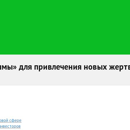
ммы» для привлечения новых жерт
овой сфере
инвесторов