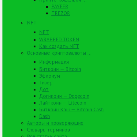
PAYEER
TREZOR
NFT
NFT
WRAPPED TOKEN
Как создать NFT
Основные криптовалюты …
Информация
Биткоин — Bitcoin
Эфириум
Тизер
Дот
Догикоин — Dogecoin
Лайткоин — Litecoin
Биткоин Кэш — Bitcoin Cash
Dash
Авторы и проверяющие
Словарь терминов
Все статьи сайта