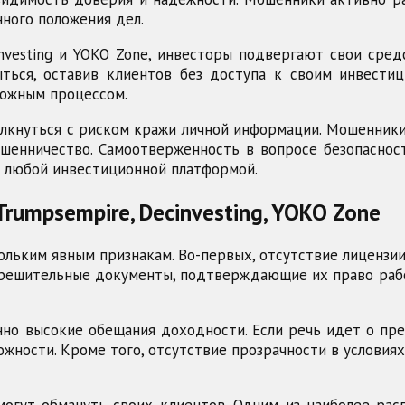
нного положения дел.
investing и YOKO Zone, инвесторы подвергают свои сре
ться, оставив клиентов без доступа к своим инвестиц
ложным процессом.
олкнуться с риском кражи личной информации. Мошенник
шенничество. Самоотверженность в вопросе безопаснос
с любой инвестиционной платформой.
Trumpsempire, Decinvesting, YOKO Zone
льким явным признакам. Во-первых, отсутствие лицензи
решительные документы, подтверждающие их право рабо
но высокие обещания доходности. Если речь идет о пр
рожности. Кроме того, отсутствие прозрачности в услови