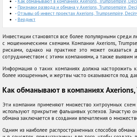
Как обманывают в компаниях Axerions, Trumpsempire, Deci
Признаки развода и обмана у Axerions, Trumpsempire, Dec
Отзывы об инвест проектах Axerions, Trumpsempire, Decin
Вердикт
Инвестиции становятся все более популярными среди лю
с мошенническими схемами. Компании Axerions, Trumps
рисками, однако на практике это может оказаться 
сотрудничеством с этими компаниями, а также выявим 
Информация о таких компаниях должна насторожить ка
более изощренным, и жертвы часто оказываются под дав
Как обманывают в компаниях Axerions, 
Эти компании применяют множество хитроумных схем д
используют прикрытие фальшивых успехов. Зачастую он
обмана заключается в создании впечатления о множеств
Одним из наиболее распространенных способов обмана я
и в соцсетях, предназначены для того, чтобы создат