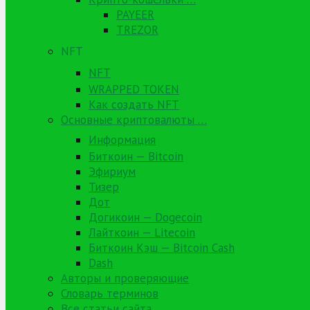
PAYEER
TREZOR
NFT
NFT
WRAPPED TOKEN
Как создать NFT
Основные криптовалюты …
Информация
Биткоин — Bitcoin
Эфириум
Тизер
Дот
Догикоин — Dogecoin
Лайткоин — Litecoin
Биткоин Кэш — Bitcoin Cash
Dash
Авторы и проверяющие
Словарь терминов
Все статьи сайта