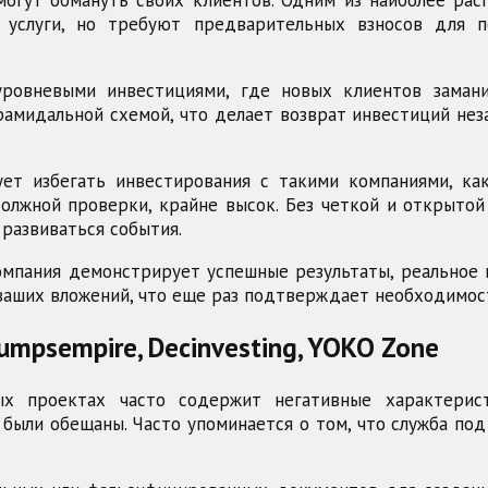
огут обмануть своих клиентов. Одним из наиболее ра
 услуги, но требуют предварительных взносов для 
оуровневыми инвестициями, где новых клиентов зама
ирамидальной схемой, что делает возврат инвестиций н
т избегать инвестирования с такими компаниями, как 
олжной проверки, крайне высок. Без четкой и открытой
 развиваться события.
компания демонстрирует успешные результаты, реальное
 ваших вложений, что еще раз подтверждает необходимос
umpsempire, Decinvesting, YOKO Zone
х проектах часто содержит негативные характерис
 были обещаны. Часто упоминается о том, что служба по