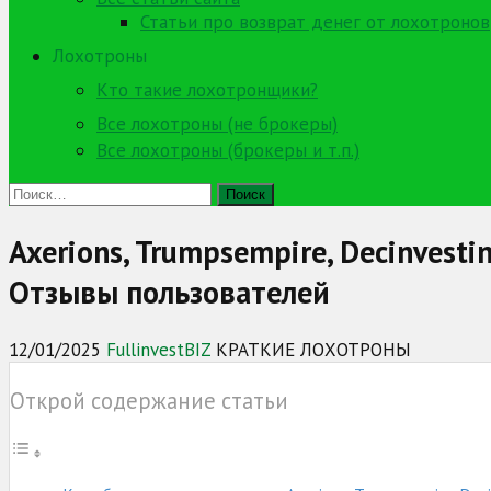
Статьи про возврат денег от лохотронов
Лохотроны
Кто такие лохотронщики?
Все лохотроны (не брокеры)
Все лохотроны (брокеры и т.п.)
Найти:
Axerions, Trumpsempire, Decinvest
Отзывы пользователей
12/01/2025
FullinvestBIZ
КРАТКИЕ ЛОХОТРОНЫ
Открой содержание статьи