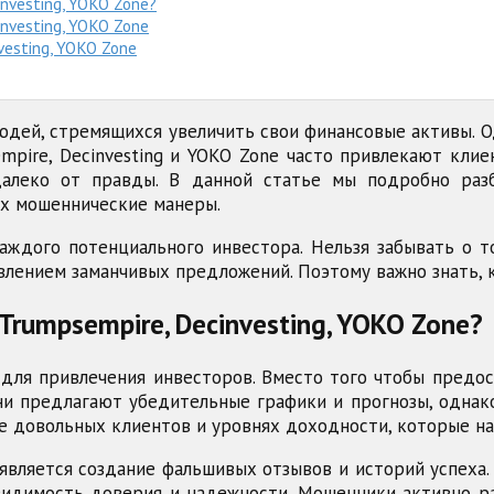
nvesting, YOKO Zone?
investing, YOKO Zone
vesting, YOKO Zone
дей, стремящихся увеличить свои финансовые активы. О
empire, Decinvesting и YOKO Zone часто привлекают к
далеко от правды. В данной статье мы подробно разб
их мошеннические манеры.
ждого потенциального инвестора. Нельзя забывать о т
лением заманчивых предложений. Поэтому важно знать, к
Trumpsempire, Decinvesting, YOKO Zone?
ля привлечения инвесторов. Вместо того чтобы предост
и предлагают убедительные графики и прогнозы, однако
е довольных клиентов и уровнях доходности, которые на
вляется создание фальшивых отзывов и историй успеха. 
ь видимость доверия и надежности. Мошенники активно 