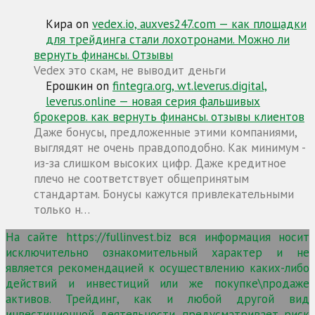
Кира
on
vedex.io, auxves247.com — как площадки
для трейдинга стали лохотронами. Можно ли
вернуть финансы. Отзывы
Vedex это скам, не выводит деньги
Ерошкин
on
fintegra.org, wt.leverus.digital,
leverus.online — новая серия фальшивых
брокеров. как вернуть финансы. отзывы клиентов
Даже бонусы, предложенные этими компаниями,
выглядят не очень правдоподобно. Как минимум -
из-за слишком высоких цифр. Даже кредитное
плечо не соответствует общепринятым
стандартам. Бонусы кажутся привлекательными
только н…
На сайте https://fullinvest.biz вся информация носит
исключительно ознакомительный характер и не
является рекомендацией к осуществлению каких-либо
действий и инвестиций или же покупке\продаже
активов. Трейдинг, как и любой другой вид
инвестиционной деятельности, предусматривает риск