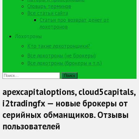
Словарь терминов
Все статьи сайта
Статьи про возврат денег от
лохотронов
Лохотроны
Кто такие лохотронщики?
Все лохотроны (не брокеры)
Все лохотроны (брокеры и т.п.)
Найти:
apexcapitaloptions, cloud5capitals,
i2tradingfx — новые брокеры от
серийных обманщиков. Отзывы
пользователей