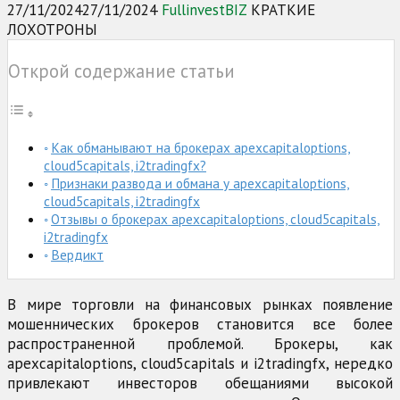
27/11/2024
27/11/2024
FullinvestBIZ
КРАТКИЕ
ЛОХОТРОНЫ
Открой содержание статьи
Как обманывают на брокерах apexcapitaloptions,
cloud5capitals, i2tradingfx?
Признаки развода и обмана у apexcapitaloptions,
cloud5capitals, i2tradingfx
Отзывы о брокерах apexcapitaloptions, cloud5capitals,
i2tradingfx
Вердикт
В мире торговли на финансовых рынках появление
мошеннических брокеров становится все более
распространенной проблемой. Брокеры, как
apexcapitaloptions, cloud5capitals и i2tradingfx, нередко
привлекают инвесторов обещаниями высокой