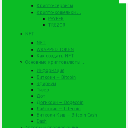
Крипто-сервисы
Крипто-кошельки …
PAYEER
TREZOR
NFT
NFT
WRAPPED TOKEN
Как создать NFT
Основные криптовалюты …
Информация
Биткоин — Bitcoin
Эфириум
Тизер
Дот
Догикоин — Dogecoin
Лайткоин — Litecoin
Биткоин Кэш — Bitcoin Cash
Dash
Авторы и проверяющие