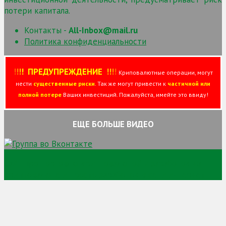
потери капитала.
Контакты -
All-Inbox@mail.ru
Политика конфиденциальности
!
!
!
!
ПРЕДУПРЕЖДЕНИЕ
!!
!
!
Криповалютные операции, могут
нести
существенные риски
. Так же могут привести к
частичной или
полной потере
Ваших инвестиций. Пожалуйста, имейте это ввиду!
ЕЩЕ БОЛЬШЕ ВИДЕО
Сайт про торговлю криптовалютой и заработок на
криптовалюте и просто заработок в сети интернет