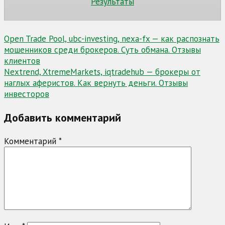
Результаты
Навигация
Open Trade Pool, ubc-investing, nexa-fx — как распознать
мошенников среди брокеров. Суть обмана. Отзывы
по
клиентов
записям
Nextrend, XtremeMarkets, iqtradehub — брокеры от
наглых аферистов. Как вернуть деньги. Отзывы
инвесторов
Добавить комментарий
Комментарий
*