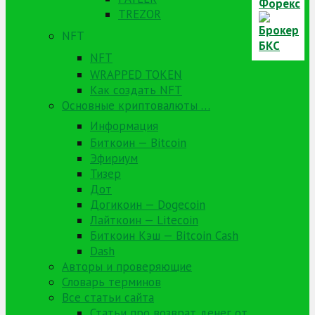
TREZOR
NFT
NFT
WRAPPED TOKEN
Как создать NFT
Основные криптовалюты …
Информация
Биткоин — Bitcoin
Эфириум
Тизер
Дот
Догикоин — Dogecoin
Лайткоин — Litecoin
Биткоин Кэш — Bitcoin Cash
Dash
Авторы и проверяющие
Словарь терминов
Все статьи сайта
Статьи про возврат денег от