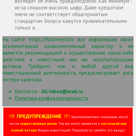
выглядят не очень правдоподобно. Как минимум -
из-за слишком высоких цифр. Даже кредитное
плечо не соответствует общепринятым
стандартам. Бонусы кажутся привлекательными
только н…
На сайте https://fullinvest.biz вся информация носит
исключительно ознакомительный характер и не
является рекомендацией к осуществлению каких-либо
действий и инвестиций или же покупке\продаже
активов. Трейдинг, как и любой другой вид
инвестиционной деятельности, предусматривает риск
потери капитала.
Контакты -
All-Inbox@mail.ru
Политика конфиденциальности
!
!
!
!
ПРЕДУПРЕЖДЕНИЕ
!!
!
!
Криповалютные операции, могут
нести
существенные риски
. Так же могут привести к
частичной или
полной потере
Ваших инвестиций. Пожалуйста, имейте это ввиду!