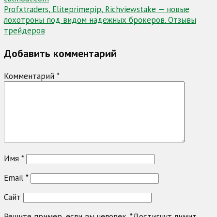
по
Profxtraders, Eliteprimepip, Richviewstake — новые
записям
лохотроны под видом надежных брокеров. Отзывы
трейдеров
Добавить комментарий
Комментарий
*
Имя
*
Email
*
Сайт
Решите пример, если вы человек.
*
Достигнут лимит