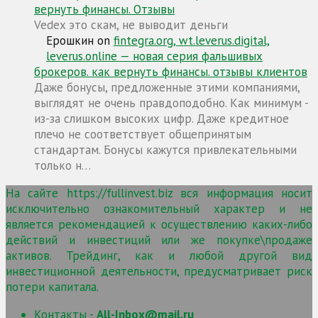
вернуть финансы. Отзывы
Vedex это скам, не выводит деньги
Ерошкин
on
fintegra.org, wt.leverus.digital,
leverus.online — новая серия фальшивых
брокеров. как вернуть финансы. отзывы клиентов
Даже бонусы, предложенные этими компаниями,
выглядят не очень правдоподобно. Как минимум -
из-за слишком высоких цифр. Даже кредитное
плечо не соответствует общепринятым
стандартам. Бонусы кажутся привлекательными
только н…
На сайте https://fullinvest.biz вся информация носит
исключительно ознакомительный характер и не
является рекомендацией к осуществлению каких-либо
действий и инвестиций или же покупке\продаже
активов. Трейдинг, как и любой другой вид
инвестиционной деятельности, предусматривает риск
потери капитала.
Контакты -
All-Inbox@mail.ru