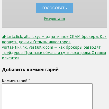
Результаты
Навигация
al-lart.click, allart.xyz — однотипные СКАМ брокеры. Как
вернуть деньги. Отзывы инвесторов
по
vertas-tik.link, vertastik.com — как брокеры разводят
записям
трейдеров. Признаки обмана и суть лохотрона. Отзывы
клиентов
Добавить комментарий
Комментарий
*