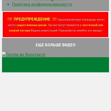
Политика конфиденциальности
!
!
!
!
ПРЕДУПРЕЖДЕНИЕ
!!
!
!
Криповалютные операции, могут
нести
существенные риски
. Так же могут привести к
частичной или
полной потере
Ваших инвестиций. Пожалуйста, имейте это ввиду!
ЕЩЕ БОЛЬШЕ ВИДЕО
Сайт про торговлю криптовалютой и заработок на
криптовалюте и просто заработок в сети интернет