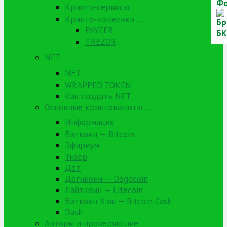
Крипто-сервисы
Крипто-кошельки …
PAYEER
TREZOR
NFT
NFT
WRAPPED TOKEN
Как создать NFT
Основные криптовалюты …
Информация
Биткоин — Bitcoin
Эфириум
Тизер
Дот
Догикоин — Dogecoin
Лайткоин — Litecoin
Биткоин Кэш — Bitcoin Cash
Dash
Авторы и проверяющие