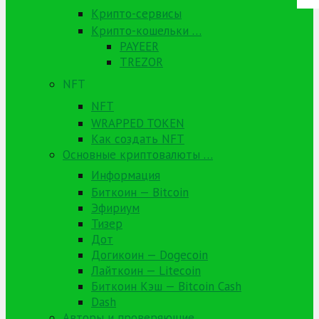
Крипто-сервисы
Крипто-кошельки …
PAYEER
TREZOR
NFT
NFT
WRAPPED TOKEN
Как создать NFT
Основные криптовалюты …
Информация
Биткоин — Bitcoin
Эфириум
Тизер
Дот
Догикоин — Dogecoin
Лайткоин — Litecoin
Биткоин Кэш — Bitcoin Cash
Dash
Авторы и проверяющие