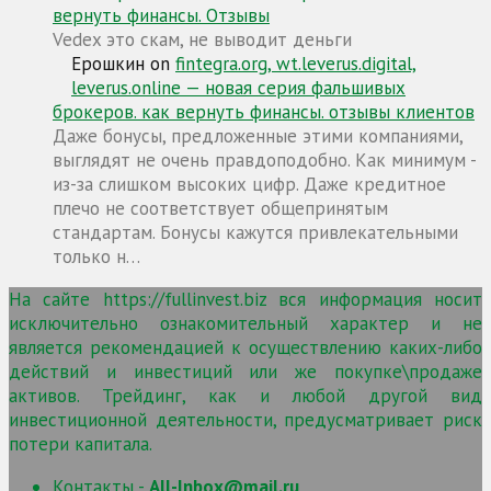
вернуть финансы. Отзывы
Vedex это скам, не выводит деньги
Ерошкин
on
fintegra.org, wt.leverus.digital,
leverus.online — новая серия фальшивых
брокеров. как вернуть финансы. отзывы клиентов
Даже бонусы, предложенные этими компаниями,
выглядят не очень правдоподобно. Как минимум -
из-за слишком высоких цифр. Даже кредитное
плечо не соответствует общепринятым
стандартам. Бонусы кажутся привлекательными
только н…
На сайте https://fullinvest.biz вся информация носит
исключительно ознакомительный характер и не
является рекомендацией к осуществлению каких-либо
действий и инвестиций или же покупке\продаже
активов. Трейдинг, как и любой другой вид
инвестиционной деятельности, предусматривает риск
потери капитала.
Контакты -
All-Inbox@mail.ru