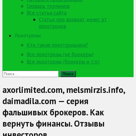
Словарь терминов
Все статьи сайта
Статьи про возврат денег от
лохотронов
Лохотроны
Кто такие лохотронщики?
Все лохотроны (не брокеры)
Все лохотроны (брокеры и т.п.)
Найти:
axorlimited.com, melsmirzis.info,
daimadila.com — серия
фальшивых брокеров. Как
вернуть финансы. Отзывы
инвесторов