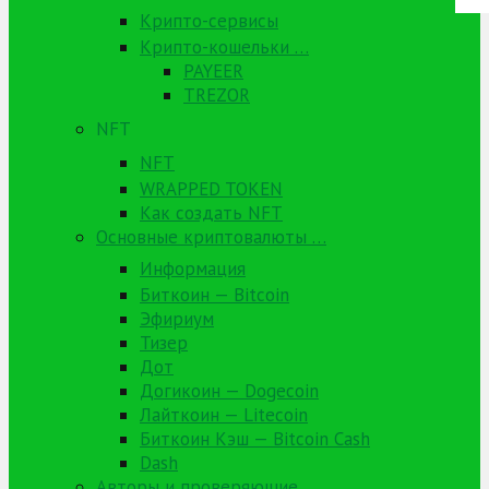
Крипто-сервисы
Крипто-кошельки …
PAYEER
TREZOR
NFT
NFT
WRAPPED TOKEN
Как создать NFT
Основные криптовалюты …
Информация
Биткоин — Bitcoin
Эфириум
Тизер
Дот
Догикоин — Dogecoin
Лайткоин — Litecoin
Биткоин Кэш — Bitcoin Cash
Dash
Авторы и проверяющие