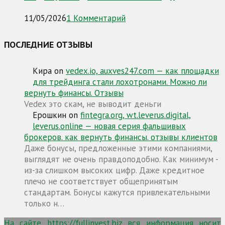
11/05/2026
1 Комментарий
ПОСЛЕДНИЕ ОТЗЫВЫ
Кира
on
vedex.io, auxves247.com — как площадки
для трейдинга стали лохотронами. Можно ли
вернуть финансы. Отзывы
Vedex это скам, не выводит деньги
Ерошкин
on
fintegra.org, wt.leverus.digital,
leverus.online — новая серия фальшивых
брокеров. как вернуть финансы. отзывы клиентов
Даже бонусы, предложенные этими компаниями,
выглядят не очень правдоподобно. Как минимум -
из-за слишком высоких цифр. Даже кредитное
плечо не соответствует общепринятым
стандартам. Бонусы кажутся привлекательными
только н…
На сайте https://fullinvest.biz вся информация носит