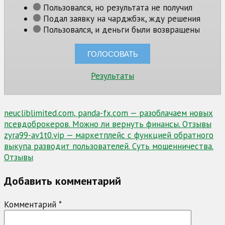
Пользовался, но результата не получил
Подал заявку на чарджбэк, жду решения
Пользовался, и деньги были возвращены
Результаты
Навигация
neucliblimited.com, panda-fx.com — разоблачаем новых
псевдоброкеров. Можно ли вернуть финансы. Отзывы
по
zyra99-av1t0.vip — маркетплейс с функцией обратного
записям
выкупа разводит пользователей. Суть мошенничества.
Отзывы
Добавить комментарий
Комментарий
*