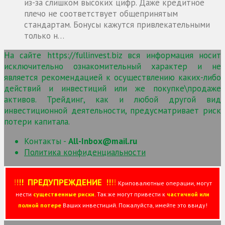
из-за слишком высоких цифр. Даже кредитное
плечо не соответствует общепринятым
стандартам. Бонусы кажутся привлекательными
только н…
На сайте https://fullinvest.biz вся информация носит
исключительно ознакомительный характер и не
является рекомендацией к осуществлению каких-либо
действий и инвестиций или же покупке\продаже
активов. Трейдинг, как и любой другой вид
инвестиционной деятельности, предусматривает риск
потери капитала.
Контакты -
All-Inbox@mail.ru
Политика конфиденциальности
!
!
!
!
ПРЕДУПРЕЖДЕНИЕ
!!
!
!
Криповалютные операции, могут
нести
существенные риски
. Так же могут привести к
частичной или
полной потере
Ваших инвестиций. Пожалуйста, имейте это ввиду!