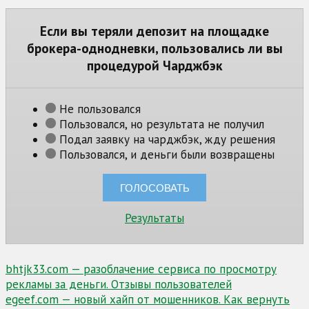
Если вы теряли депозит на площадке
брокера-однодневки, пользовались ли вы
процедурой Чарджбэк
Не пользовался
Пользовался, но результата не получил
Подал заявку на чарджбэк, жду решения
Пользовался, и деньги были возвращены
Результаты
Навигация
bhtjk33.com — разоблачение сервиса по просмотру
рекламы за деньги. Отзывы пользователей
по
egeef.com — новый хайп от мошенников. Как вернуть