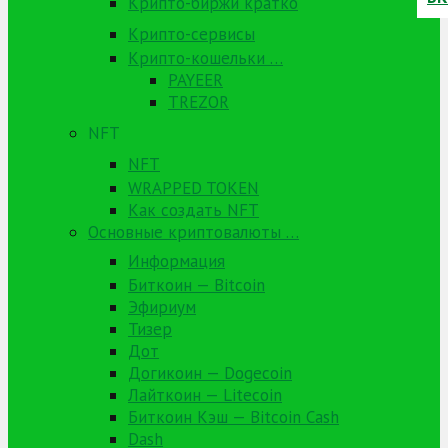
Крипто-биржи кратко
Крипто-сервисы
Крипто-кошельки …
PAYEER
TREZOR
NFT
NFT
WRAPPED TOKEN
Как создать NFT
Основные криптовалюты …
Информация
Биткоин — Bitcoin
Эфириум
Тизер
Дот
Догикоин — Dogecoin
Лайткоин — Litecoin
Биткоин Кэш — Bitcoin Cash
Dash