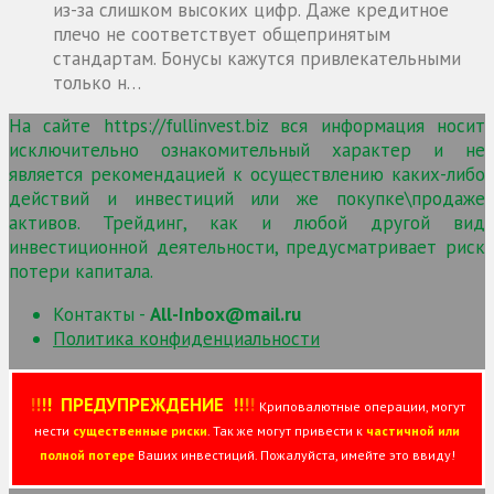
из-за слишком высоких цифр. Даже кредитное
плечо не соответствует общепринятым
стандартам. Бонусы кажутся привлекательными
только н…
На сайте https://fullinvest.biz вся информация носит
исключительно ознакомительный характер и не
является рекомендацией к осуществлению каких-либо
действий и инвестиций или же покупке\продаже
активов. Трейдинг, как и любой другой вид
инвестиционной деятельности, предусматривает риск
потери капитала.
Контакты -
All-Inbox@mail.ru
Политика конфиденциальности
!
!
!
!
ПРЕДУПРЕЖДЕНИЕ
!!
!
!
Криповалютные операции, могут
нести
существенные риски
. Так же могут привести к
частичной или
полной потере
Ваших инвестиций. Пожалуйста, имейте это ввиду!