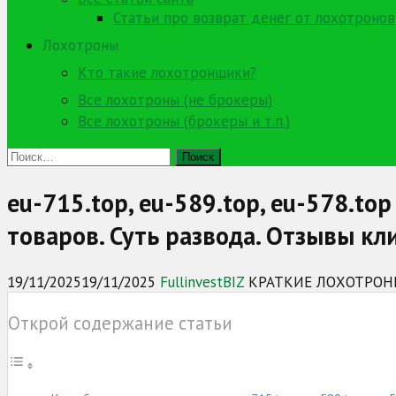
Статьи про возврат денег от лохотронов
Лохотроны
Кто такие лохотронщики?
Все лохотроны (не брокеры)
Все лохотроны (брокеры и т.п.)
Найти:
eu-715.top, eu-589.top, eu-578.
товаров. Суть развода. Отзывы кл
19/11/2025
19/11/2025
FullinvestBIZ
КРАТКИЕ ЛОХОТРО
Открой содержание статьи