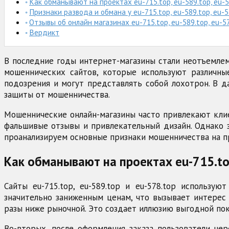
Как обманывают на проектах eu-715.top, eu-589.top, eu-5
Признаки развода и обмана у eu-715.top, eu-589.top, eu-5
Отзывы об онлайн магазинах eu-715.top, eu-589.top, eu-5
Вердикт
В последние годы интернет-магазины стали неотъемлем
мошеннических сайтов, которые используют различные
подозрения и могут представлять собой лохотрон. В 
защиты от мошенничества.
Мошеннические онлайн-магазины часто привлекают клие
фальшивые отзывы и привлекательный дизайн. Однако 
проанализируем основные признаки мошенничества на п
Как обманывают на проектах eu-715.top
Сайты eu-715.top, eu-589.top и eu-578.top использу
значительно заниженным ценам, что вызывает интерес
разы ниже рыночной. Это создает иллюзию выгодной пок
Во-вторых, после оформления заказа пользователи нер