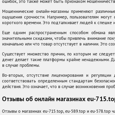
ошибок, это также может быть признаком мошенничеств
Мошеннические онлайн-магазины применяют различные
ощущения срочности. Например, пользователям могут 
короткого времени. Это подталкивает людей к спешке 
Еще одним распространенным способом обмана явл
значительными скидками, чтобы привлечь внимание поку
изначально или что товар отсутствует в наличии. Это с
Существует множество причин, по которым не следует с
денег делает такие платформы крайне ненадежными. Даж
в случае проблемы.
Во-вторых, отсутствие лицензирования и регуляции
соответствовать определенным стандартам безопаснос
действия. Это означает, что в случае возникновения пр
Отзывы об онлайн магазинах eu-715.top
Отзывы о магазинах eu-715.top, eu-589.top и eu-578.top