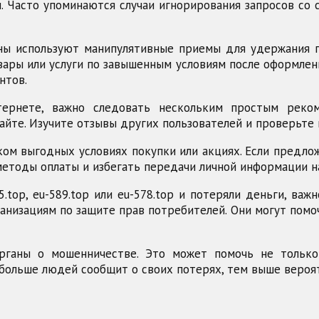
. Часто упоминаются случаи игнорирования запросов со
ны используют манипулятивные приемы для удержания по
ары или услуги по завышенным условиям после оформления
нтов.
ернете, важно следовать нескольким простым реком
айте. Изучите отзывы других пользователей и проверьте 
ом выгодных условиях покупки или акциях. Если предло
методы оплаты и избегать передачи личной информации н
.top, eu-589.top или eu-578.top и потеряли деньги, ва
анизациям по защите прав потребителей. Они могут пом
рганы о мошенничестве. Это может помочь не тольк
больше людей сообщит о своих потерях, тем выше вероя