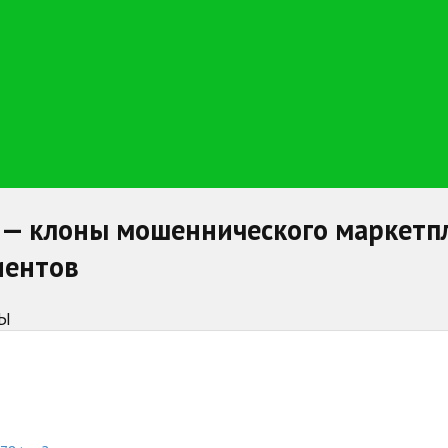
top — клоны мошеннического маркет
иентов
НЫ