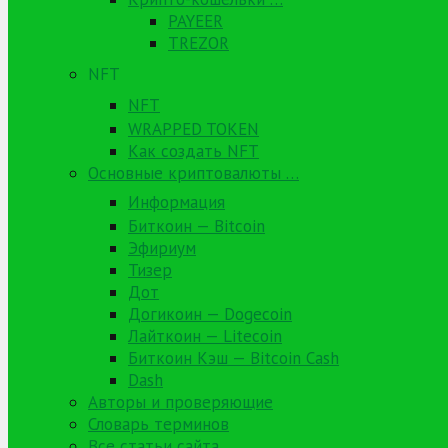
PAYEER
TREZOR
NFT
NFT
WRAPPED TOKEN
Как создать NFT
Основные криптовалюты …
Информация
Биткоин — Bitcoin
Эфириум
Тизер
Дот
Догикоин — Dogecoin
Лайткоин — Litecoin
Биткоин Кэш — Bitcoin Cash
Dash
Авторы и проверяющие
Словарь терминов
Все статьи сайта