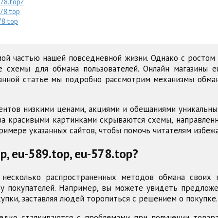
78.top?
78.top
78.top
ой частью нашей повседневной жизни. Однако с ростом 
 схемы для обмана пользователей. Онлайн магазины eu-
данной статье мы подробно рассмотрим механизмы обман
нтов низкими ценами, акциями и обещаниями уникальны
за красивыми картинками скрываются схемы, направленн
римере указанных сайтов, чтобы помочь читателям избеж
, eu-589.top, eu-578.top?
ют несколько распространенных методов обмана своих
 у покупателей. Например, вы можете увидеть предложе
упки, заставляя людей торопиться с решением о покупке.
едко сталкиваются с проблемами при получении товара