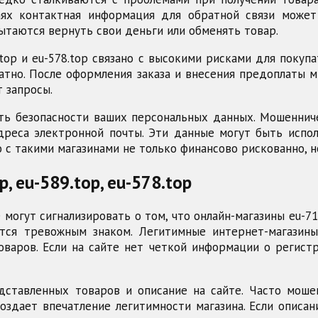
чаях контактная информация для обратной связи может
ытаются вернуть свои деньги или обменять товар.
.top и eu-578.top связано с высокими рисками для покупа
тно. После оформления заказа и внесения предоплаты м
 запросы.
ать безопасности ваших персональных данных. Мошенни
дреса электронной почты. Эти данные могут быть исп
 с такими магазинами не только финансово рискованно, н
, eu-589.top, eu-578.top
огут сигнализировать о том, что онлайн-магазины eu-715
ется тревожным знаком. Легитимные интернет-магази
оваров. Если на сайте нет четкой информации о регис
дставленных товаров и описание на сайте. Часто мош
 создает впечатление легитимности магазина. Если опис