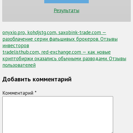
Результаты
Навигация
onyxio.pro, kohdjstg.com, saxobink-trade.com —
разоблачение серии фальшивых брокеров. Отзывы
по
инвесторов
записям
tradelisthub.com, red-exchange.com — как новые
криптобиржи оказались обычными разводами. Отзывы
пользователей
Добавить комментарий
Комментарий
*