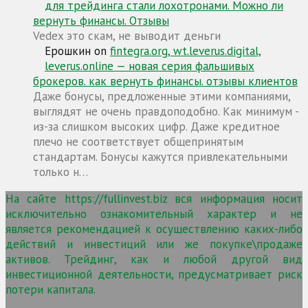
для трейдинга стали лохотронами. Можно ли
вернуть финансы. Отзывы
Vedex это скам, не выводит деньги
Ерошкин
on
fintegra.org, wt.leverus.digital,
leverus.online — новая серия фальшивых
брокеров. как вернуть финансы. отзывы клиентов
Даже бонусы, предложенные этими компаниями,
выглядят не очень правдоподобно. Как минимум -
из-за слишком высоких цифр. Даже кредитное
плечо не соответствует общепринятым
стандартам. Бонусы кажутся привлекательными
только н…
На сайте https://fullinvest.biz вся информация носит
исключительно ознакомительный характер и не
является рекомендацией к осуществлению каких-либо
действий и инвестиций или же покупке\продаже
активов. Трейдинг, как и любой другой вид
инвестиционной деятельности, предусматривает риск
потери капитала.