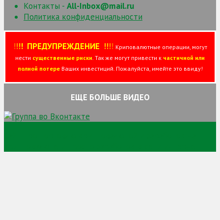
Контакты -
All-Inbox@mail.ru
Политика конфиденциальности
!
!
!
!
ПРЕДУПРЕЖДЕНИЕ
!!
!
!
Криповалютные операции, могут
нести
существенные риски
. Так же могут привести к
частичной или
полной потере
Ваших инвестиций. Пожалуйста, имейте это ввиду!
ЕЩЕ БОЛЬШЕ ВИДЕО
Сайт про торговлю криптовалютой и заработок на
криптовалюте и просто заработок в сети интернет