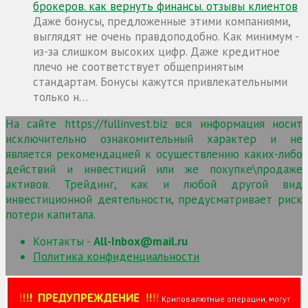
брокеров. как вернуть финансы. отзывы клиентов
Даже бонусы, предложенные этими компаниями,
выглядят не очень правдоподобно. Как минимум -
из-за слишком высоких цифр. Даже кредитное
плечо не соответствует общепринятым
стандартам. Бонусы кажутся привлекательными
только н…
На сайте https://fullinvest.biz вся информация носит
исключительно ознакомительный характер и не
является рекомендацией к осуществлению каких-либо
действий и инвестиций или же покупке\продаже
активов. Трейдинг, как и любой другой вид
инвестиционной деятельности, предусматривает риск
потери капитала.
Контакты -
All-Inbox@mail.ru
Политика конфиденциальности
!
!
!
!
ПРЕДУПРЕЖДЕНИЕ
!!
!
!
Криповалютные операции, могут