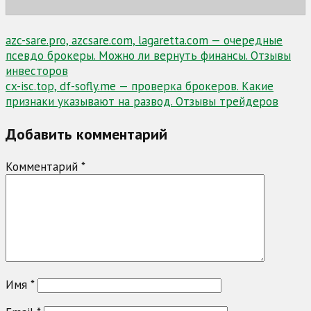
Навигация
azc-sare.pro, azcsare.com, lagaretta.com — очередные
псевдо брокеры. Можно ли вернуть финансы. Отзывы
по
инвесторов
записям
cx-isc.top, df-sofly.me — проверка брокеров. Какие
признаки указывают на развод. Отзывы трейдеров
Добавить комментарий
Комментарий
*
Имя
*