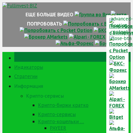
Skip
to
ЕЩЕ БОЛЬШЕ ВИДЕО
content
ПОПРОБОВАТЬ
Главная
Индикаторы
Стратегии
Информация
Крипто-сервисы
Крипто-биржи кратко
Крипто-сервисы
Крипто-кошельки …
PAYEER