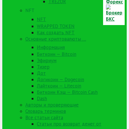
TREZOR
NFT
NFT
WRAPPED TOKEN
Как создать NFT
Основные криптовалюты …
Информация
Биткоин — Bitcoin
Эфириум
Тизер
Дот
Догикоин — Dogecoin
Лайткоин — Litecoin
Биткоин Кэш — Bitcoin Cash
Dash
Авторы и проверяющие
Словарь терминов
Все статьи сайта
Статьи про возврат денег от