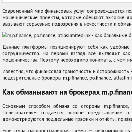
Современный мир финансовых услуг сопровождается по
мошеннические проекты, которые обещают высокие доход
вызывают серьёзные подозрения в нечестности и обмане
Данные платформы позиционируют себя как удобные и
сотрудничества. На первый взгляд всё выглядит как
мошенничества. Поэтому необходимо понимать, с чем им
Известно, что финансовая грамотность и осторожность
подозрительные брокеры m.p.finance, po.finance, atlasli
Как обманывают на брокерах m.p.finance
Основным способом обмана со стороны m.p.finance, p
Пользователям создаётся ложное представление о
демонстрируются поддельные графики и отчёты, призв
Ещё одна распространённая схема — невозможность 