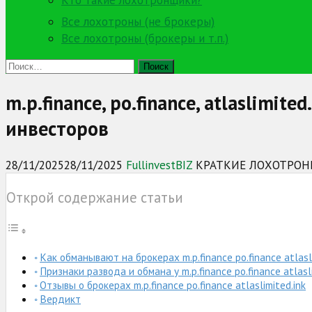
Кто такие лохотронщики?
Все лохотроны (не брокеры)
Все лохотроны (брокеры и т.п.)
Найти:
m.p.finance, po.finance, atlaslim
инвесторов
28/11/2025
28/11/2025
FullinvestBIZ
КРАТКИЕ ЛОХОТРО
Открой содержание статьи
Как обманывают на брокерах m.p.finance po.finance atlasli
Признаки развода и обмана у m.p.finance po.finance atlasli
Отзывы о брокерах m.p.finance po.finance atlaslimited.ink
Вердикт