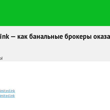
ited.ink — как банальные брокеры о
НЫ
mited.ink
mited.ink