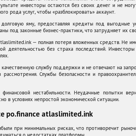
ультате инвесторы остаются без своих денег и не могу
го рода услуг, чтобы «разблокировать» аккаунт.
 долговую яму, предоставляя кредиты под выгодные ус
аны под законные бизнес-практики, что затрудняет их с
и atlaslimited.ink — полная потеря вложенных средств. Не
ой деятельностью без страха последствий. Инвесторы
лях.
качественную службу поддержки и не отвечают на запро
з рассмотрения. Службы безопасности и правоохранител
и финансовой нестабильности. Неудачные попытки вер
но в условиях непростой экономической ситуации.
 po.finance atlaslimited.ink
ыли при минимальных рисках, что противоречит рыночн
думаться о недостатках платформы.