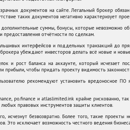
озрачных документов на сайте. Легальный брокер обяз
утствие таких документов негативно характеризует прое
 дополнительные суммы, бонусы, которые невозможно об
и предоставления отчётности по сделкам.
льшивых интерфейсов и поддельных транзакций до прямо
 брокера убеждают инвесторов делать всё новые и новые
лок и рост баланса на аккаунте, который исчезает по
 прибыли, чтобы придать проекту видимость законност
ьзователю рекомендуют установить вредоносное ПО я
ance, po.finance и atlaslimited.ink крайне рискованно, 
 любых правовых инструментов защиты клиентов.
о, исчезнут безвозвратно. Более того, такие проекты 
в. Это исключает возможность честного ведения бизнеса