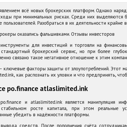
явлением всё новых брокерских платформ. Однако наря
ы при минимальных рисках. Среди них выделяются брокер
 пользователей. Разобраться в их деятельности крайне в
нструменты для инвестиций и торговли на финансовы
 стандартный брокерский сервис, но при более глубо
енно связано такое негативное отношение к этим компани
 — ключевые факторы защиты от злоупотреблений. Этот м
mited.ink, как распознать их уловки и что предпринять, ч
 po.finance atlaslimited.ink
o.finance и atlaslimited.ink является манипуляция 
 стабильном росте капитала, при этом реальные ус
анные убедить в надёжности платформы.
вывода средств. После пополнения счёта сотрудника