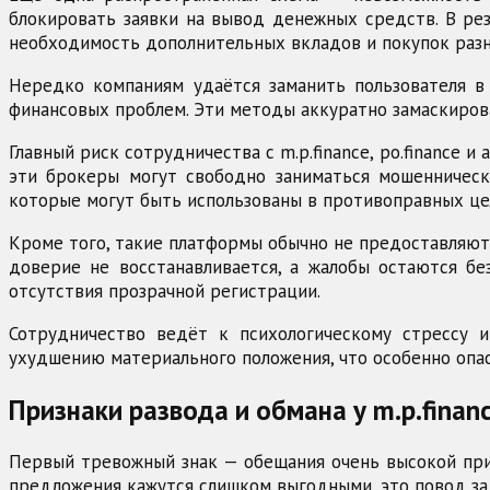
блокировать заявки на вывод денежных средств. В рез
необходимость дополнительных вкладов и покупок разно
Нередко компаниям удаётся заманить пользователя в
финансовых проблем. Эти методы аккуратно замаскиров
Главный риск сотрудничества с m.p.finance, po.finance 
эти брокеры могут свободно заниматься мошенническ
которые могут быть использованы в противоправных це
Кроме того, такие платформы обычно не предоставляют 
доверие не восстанавливается, а жалобы остаются бе
отсутствия прозрачной регистрации.
Сотрудничество ведёт к психологическому стрессу 
ухудшению материального положения, что особенно опас
Признаки развода и обмана у m.p.finance
Первый тревожный знак — обещания очень высокой приб
предложения кажутся слишком выгодными, это повод за