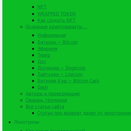
NFT
WRAPPED TOKEN
Как создать NFT
Основные криптовалюты …
Информация
Биткоин — Bitcoin
Эфириум
Тизер
Дот
Догикоин — Dogecoin
Лайткоин — Litecoin
Биткоин Кэш — Bitcoin Cash
Dash
Авторы и проверяющие
Словарь терминов
Все статьи сайта
Статьи про возврат денег от лохотронов
Лохотроны