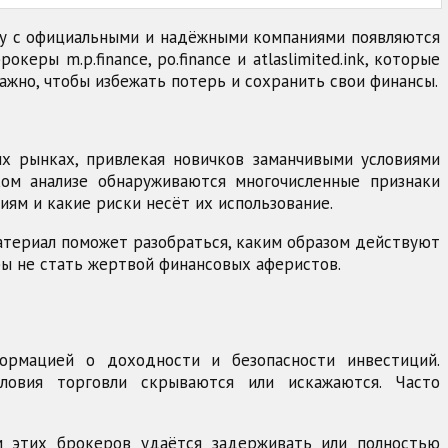
ду с официальными и надёжными компаниями появляются
ы m.p.finance, po.finance и atlaslimited.ink, которые
ажно, чтобы избежать потерь и сохранить свои финансы.
х рынках, привлекая новичков заманчивыми условиями
ком анализе обнаруживаются многочисленные признаки
ям и какие риски несёт их использование.
атериал поможет разобраться, каким образом действуют
тобы не стать жертвой финансовых аферистов.
информацией о доходности и безопасности инвестиций.
ловия торговли скрываются или искажаются. Часто
м этих брокеров удаётся задерживать или полностью