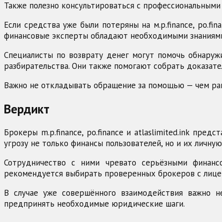
Также полезно консультироваться с профессиональными
Если средства уже были потеряны на м.p.finance, po.fi
финансовые эксперты обладают необходимыми знаниями 
Специалисты по возврату денег могут помочь обнаруж
разбирательства. Они также помогают собрать доказате
Важно не откладывать обращение за помощью — чем ран
Вердикт
Брокеры m.p.finance, po.finance и atlaslimited.ink п
угрозу не только финансы пользователей, но и их личну
Сотрудничество с ними чревато серьёзными финанс
рекомендуется выбирать проверенных брокеров с лице
В случае уже совершённого взаимодействия важно н
предпринять необходимые юридические шаги.