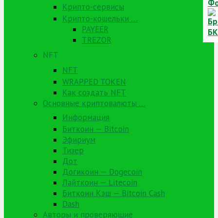
Крипто-сервисы
Крипто-кошельки …
PAYEER
TREZOR
NFT
NFT
WRAPPED TOKEN
Как создать NFT
Основные криптовалюты …
Информация
Биткоин — Bitcoin
Эфириум
Тизер
Дот
Догикоин — Dogecoin
Лайткоин — Litecoin
Биткоин Кэш — Bitcoin Cash
Dash
Авторы и проверяющие