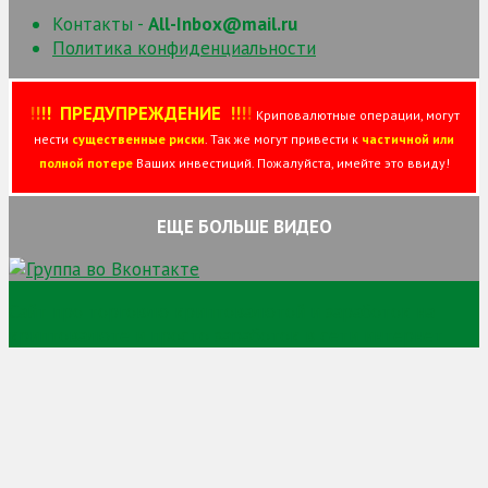
Контакты -
All-Inbox@mail.ru
Политика конфиденциальности
!
!
!
!
ПРЕДУПРЕЖДЕНИЕ
!!
!
!
Криповалютные операции, могут
нести
существенные риски
. Так же могут привести к
частичной или
полной потере
Ваших инвестиций. Пожалуйста, имейте это ввиду!
ЕЩЕ БОЛЬШЕ ВИДЕО
Сайт про торговлю криптовалютой и заработок на
криптовалюте и просто заработок в сети интернет