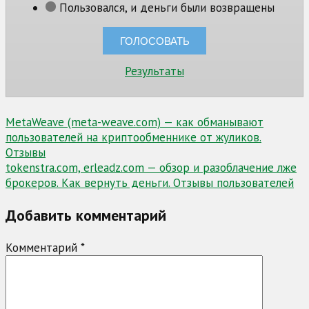
Пользовался, и деньги были возвращены
Результаты
Навигация
MetaWeave (meta-weave.com) — как обманывают
пользователей на криптообменнике от жуликов.
по
Отзывы
записям
tokenstra.com, erleadz.com — обзор и разоблачение лже
брокеров. Как вернуть деньги. Отзывы пользователей
Добавить комментарий
Комментарий
*