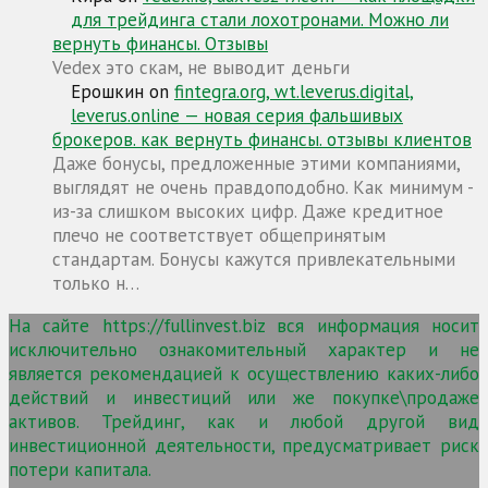
для трейдинга стали лохотронами. Можно ли
вернуть финансы. Отзывы
Vedex это скам, не выводит деньги
Ерошкин
on
fintegra.org, wt.leverus.digital,
leverus.online — новая серия фальшивых
брокеров. как вернуть финансы. отзывы клиентов
Даже бонусы, предложенные этими компаниями,
выглядят не очень правдоподобно. Как минимум -
из-за слишком высоких цифр. Даже кредитное
плечо не соответствует общепринятым
стандартам. Бонусы кажутся привлекательными
только н…
На сайте https://fullinvest.biz вся информация носит
исключительно ознакомительный характер и не
является рекомендацией к осуществлению каких-либо
действий и инвестиций или же покупке\продаже
активов. Трейдинг, как и любой другой вид
инвестиционной деятельности, предусматривает риск
потери капитала.