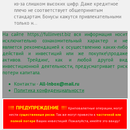
из-за слишком высоких цифр. Даже кредитное
плечо не соответствует общепринятым
стандартам. Бонусы кажутся привлекательными
только н…
На сайте https://fullinvest.biz вся информация носит
исключительно ознакомительный характер и не
является рекомендацией к осуществлению каких-либо
действий и инвестиций или же покупке\продаже
активов. Трейдинг, как и любой другой вид
инвестиционной деятельности, предусматривает риск
потери капитала.
Контакты -
All-Inbox@mail.ru
Политика конфиденциальности
!
!
!
!
ПРЕДУПРЕЖДЕНИЕ
!!
!
!
Криповалютные операции, могут
нести
существенные риски
. Так же могут привести к
частичной или
полной потере
Ваших инвестиций. Пожалуйста, имейте это ввиду!