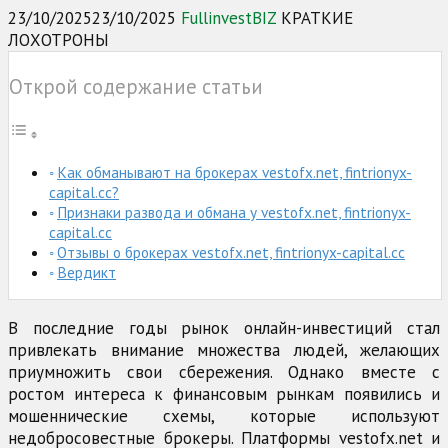
23/10/2025
23/10/2025
FullinvestBIZ
КРАТКИЕ
ЛОХОТРОНЫ
Открой содержание статьи
Как обманывают на брокерах vestofx.net, fintrionyx-
capital.cc?
Признаки развода и обмана у vestofx.net, fintrionyx-
capital.cc
Отзывы о брокерах vestofx.net, fintrionyx-capital.cc
Вердикт
В последние годы рынок онлайн-инвестиций стал
привлекать внимание множества людей, желающих
приумножить свои сбережения. Однако вместе с
ростом интереса к финансовым рынкам появились и
мошеннические схемы, которые используют
недобросовестные брокеры. Платформы vestofx.net и