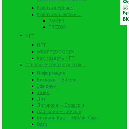
Крипто-сервисы
Крипто-кошельки …
PAYEER
TREZOR
NFT
NFT
WRAPPED TOKEN
Как создать NFT
Основные криптовалюты …
Информация
Биткоин — Bitcoin
Эфириум
Тизер
Дот
Догикоин — Dogecoin
Лайткоин — Litecoin
Биткоин Кэш — Bitcoin Cash
Dash