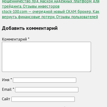
мошенничество под маской надежных платформ для
по
трейдинга. Отзывы инвесторов
записям
stock-100.com — очередной новый СКАМ брокер. Как
вернуть финансовые потери. Отзывы пользователей
Добавить комментарий
Комментарий
*
Имя
*
Email
*
Сайт