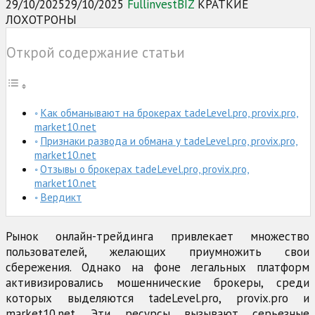
29/10/2025
29/10/2025
FullinvestBIZ
КРАТКИЕ
ЛОХОТРОНЫ
Открой содержание статьи
Как обманывают на брокерах tadeLevel.pro, provix.pro,
market10.net
Признаки развода и обмана у tadeLevel.pro, provix.pro,
market10.net
Отзывы о брокерах tadeLevel.pro, provix.pro,
market10.net
Вердикт
Рынок онлайн-трейдинга привлекает множество
пользователей, желающих приумножить свои
сбережения. Однако на фоне легальных платформ
активизировались мошеннические брокеры, среди
которых выделяются tadeLevel.pro, provix.pro и
market10.net. Эти ресурсы вызывают серьезные