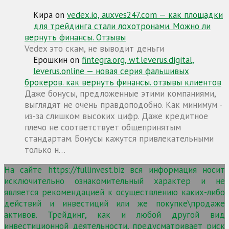
Кира
on
vedex.io, auxves247.com — как площадки
для трейдинга стали лохотронами. Можно ли
вернуть финансы. Отзывы
Vedex это скам, не выводит деньги
Ерошкин
on
fintegra.org, wt.leverus.digital,
leverus.online — новая серия фальшивых
брокеров. как вернуть финансы. отзывы клиентов
Даже бонусы, предложенные этими компаниями,
выглядят не очень правдоподобно. Как минимум -
из-за слишком высоких цифр. Даже кредитное
плечо не соответствует общепринятым
стандартам. Бонусы кажутся привлекательными
только н…
На сайте https://fullinvest.biz вся информация носит
исключительно ознакомительный характер и не
является рекомендацией к осуществлению каких-либо
действий и инвестиций или же покупке\продаже
активов. Трейдинг, как и любой другой вид
инвестиционной деятельности, предусматривает риск