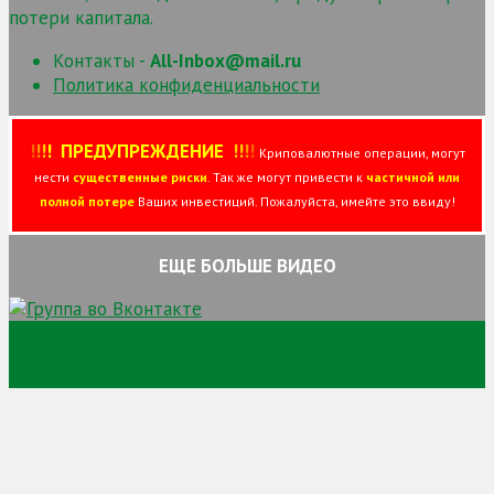
потери капитала.
Контакты -
All-Inbox@mail.ru
Политика конфиденциальности
!
!
!
!
ПРЕДУПРЕЖДЕНИЕ
!!
!
!
Криповалютные операции, могут
нести
существенные риски
. Так же могут привести к
частичной или
полной потере
Ваших инвестиций. Пожалуйста, имейте это ввиду!
ЕЩЕ БОЛЬШЕ ВИДЕО
Сайт про торговлю криптовалютой и заработок на
криптовалюте и просто заработок в сети интернет