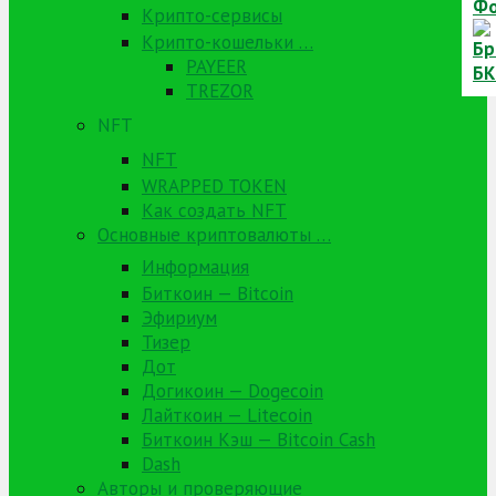
Крипто-сервисы
Крипто-кошельки …
PAYEER
TREZOR
NFT
NFT
WRAPPED TOKEN
Как создать NFT
Основные криптовалюты …
Информация
Биткоин — Bitcoin
Эфириум
Тизер
Дот
Догикоин — Dogecoin
Лайткоин — Litecoin
Биткоин Кэш — Bitcoin Cash
Dash
Авторы и проверяющие