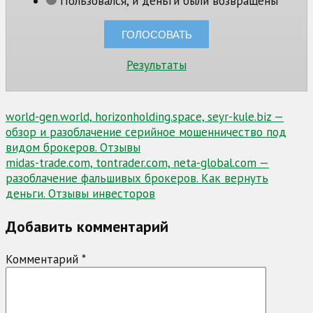
Пользовался, и деньги были возвращены
Результаты
Навигация
world-gen.world, horizonholding.space, seyr-kule.biz —
обзор и разоблачение серийное мошенничество под
по
видом брокеров. Отзывы
записям
midas-trade.com, tontrader.com, neta-global.com —
разоблачение фальшивых брокеров. Как вернуть
деньги. Отзывы инвесторов
Добавить комментарий
Комментарий
*