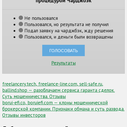
процедурой Чарджбэк
Не пользовался
Пользовался, но результата не получил
Подал заявку на чарджбэк, жду решения
Пользовался, и деньги были возвращены
Результаты
Навигация
freelancery.tech, freelance-line.com, sell-safe.ru,
ballind.shop — разоблачаем сервиса гаранта сделок.
по
Суть мошенничества. Отзывы
записям
borui-efi.co, boruiefi.com — клоны мошеннической
брокерской компании. Признаки обмана и суть развода.
Отзывы инвесторов