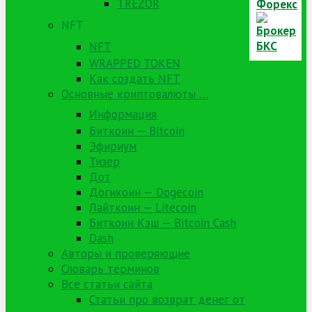
TREZOR
NFT
NFT
WRAPPED TOKEN
Как создать NFT
Основные криптовалюты …
Информация
Биткоин — Bitcoin
Эфириум
Тизер
Дот
Догикоин — Dogecoin
Лайткоин — Litecoin
Биткоин Кэш — Bitcoin Cash
Dash
Авторы и проверяющие
Словарь терминов
Все статьи сайта
Статьи про возврат денег от