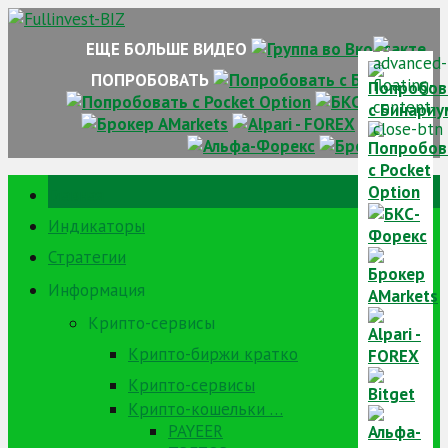
Skip
to
ЕЩЕ БОЛЬШЕ ВИДЕО
content
ПОПРОБОВАТЬ
Главная
Индикаторы
Стратегии
Информация
Крипто-сервисы
Крипто-биржи кратко
Крипто-сервисы
Крипто-кошельки …
PAYEER