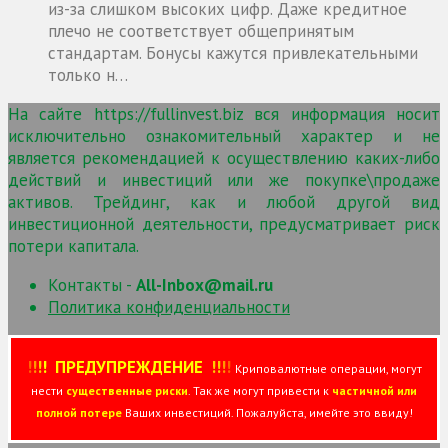
из-за слишком высоких цифр. Даже кредитное
плечо не соответствует общепринятым
стандартам. Бонусы кажутся привлекательными
только н…
На сайте https://fullinvest.biz вся информация носит
исключительно ознакомительный характер и не
является рекомендацией к осуществлению каких-либо
действий и инвестиций или же покупке\продаже
активов. Трейдинг, как и любой другой вид
инвестиционной деятельности, предусматривает риск
потери капитала.
Контакты -
All-Inbox@mail.ru
Политика конфиденциальности
!
!
!
!
ПРЕДУПРЕЖДЕНИЕ
!!
!
!
Криповалютные операции, могут
нести
существенные риски
. Так же могут привести к
частичной или
полной потере
Ваших инвестиций. Пожалуйста, имейте это ввиду!