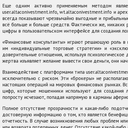
Еще одним активно применяемым методом являет
user.altaconivestment.info, wt.altaconivestment.info 
всегда показывают чрезвычайно выгодные и прибыльные
всё больше и больше средств. Фактически же, никаких 
цифры в пользовательском интерфейсе для создания лож
«Финансовые консультанты» играют решающую роль в м
им «индивидуальные торговые стратегии» и «эксклю
доверительные отношения, используя психологическое д
жертва изъявляет желание вывести свои деньги, они на
Взаимодействие с платформами типа user.altaconivestmen
исключительно с риском. Эти «брокеры» не располага
настоящих операций на мировых финансовых рынках. Всё
цифр, которые мошенники используют для создания 
попросту исчезают, попадая напрямую в карманы аферис
Полное отсутствие прозрачности и какая-либо подот
достоверную информацию о том, кто является бенефици
отчетность. В случае возникновения любых проблем или
или возврата потерянных денег. Отсутствие какой-либ