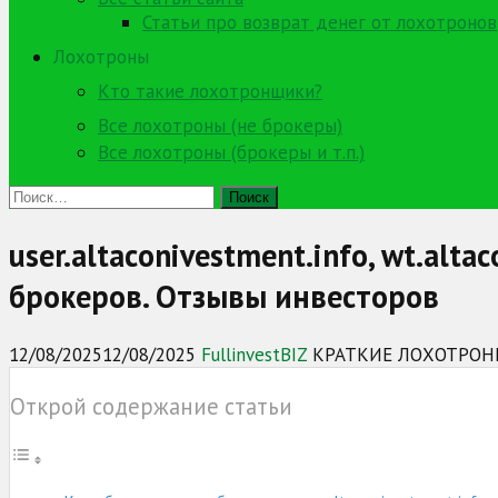
Статьи про возврат денег от лохотронов
Лохотроны
Кто такие лохотронщики?
Все лохотроны (не брокеры)
Все лохотроны (брокеры и т.п.)
Найти:
user.altaconivestment.info, wt.al
брокеров. Отзывы инвесторов
12/08/2025
12/08/2025
FullinvestBIZ
КРАТКИЕ ЛОХОТРО
Открой содержание статьи