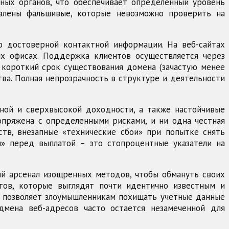
ных органов, что обеспечивает определенный уровень
влены фальшивые, которые невозможно проверить на
о достоверной контактной информации. На веб-сайтах
ых офисах. Поддержка клиентов осуществляется через
о короткий срок существования домена (зачастую менее
тва. Полная непрозрачность в структуре и деятельности
ной и сверхвысокой доходности, а также настойчивые
пряжена с определенными рисками, и ни одна честная
тв, внезапные «технические сбои» при попытке снять
и» перед выплатой – это стопроцентные указатели на
целый арсенал изощренных методов, чтобы обмануть своих
тов, которые выглядят почти идентично известным и
о позволяет злоумышленникам похищать учетные данные
одмена веб-адресов часто остается незамеченной для