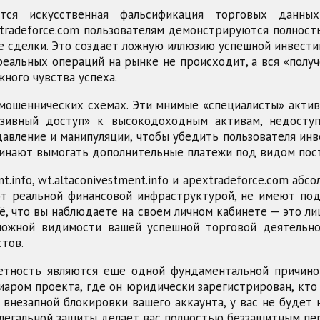
ся искусственная фальсификация торговых данных
и apextradeforce.com пользователям демонстрируются полн
 сделки. Это создает ложную иллюзию успешной инвест
реальных операций на рынке не происходит, а вся «пол
ного чувства успеха.
ошеннических схемах. Эти мнимые «специалисты» актив
зивный доступ» к высокодоходным активам, недосту
авление и манипуляции, чтобы убедить пользователя ин
чинают вымогать дополнительные платежи под видом пост
t.info, wt.altaconivestment.info и apextradeforce.com а
ют реальной финансовой инфраструктурой, не имеют п
, что вы наблюдаете на своем личном кабинете — это л
ложной видимости вашей успешной торговой деятельно
тов.
четность являются еще одной фундаментальной причино
аром проекта, где он юридически зарегистрирован, кто 
 внезапной блокировки вашего аккаунта, у вас не буде
о легальной защиты делает вас полностью беззащитным п