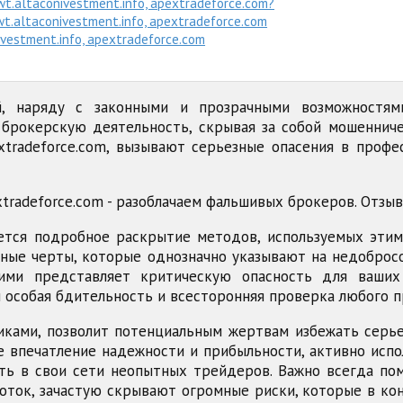
t.altaconivestment.info, apextradeforce.com?
wt.altaconivestment.info, apextradeforce.com
ivestment.info, apextradeforce.com
, наряду с законными и прозрачными возможностям
рокерскую деятельность, скрывая за собой мошенниче
и apextradeforce.com, вызывают серьезные опасения в п
яется подробное раскрытие методов, используемых эти
ные черты, которые однозначно указывают на недоброс
ими представляет критическую опасность для ваши
особая бдительность и всесторонняя проверка любого пр
иками, позволит потенциальным жертвам избежать серье
 впечатление надежности и прибыльности, активно испо
ть в свои сети неопытных трейдеров. Важно всегда по
ток, зачастую скрывают огромные риски, которые в ко