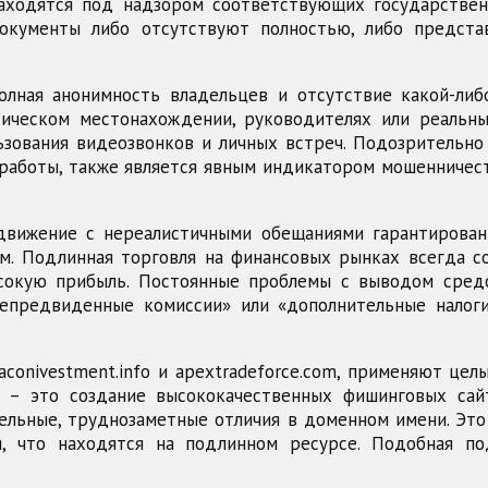
ходятся под надзором соответствующих государствен
окументы либо отсутствуют полностью, либо предста
ная анонимность владельцев и отсутствие какой-либ
ическом местонахождении, руководителях или реальн
ьзования видеозвонков и личных встреч. Подозрительн
е работы, также является явным индикатором мошенничес
вижение с нереалистичными обещаниями гарантирован
. Подлинная торговля на финансовых рынках всегда со
окую прибыль. Постоянные проблемы с выводом средс
непредвиденные комиссии» или «дополнительные налог
altaconivestment.info и apextradeforce.com, применяют 
в – это создание высококачественных фишинговых сай
льные, труднозаметные отличия в доменном имени. Эт
я, что находятся на подлинном ресурсе. Подобная п