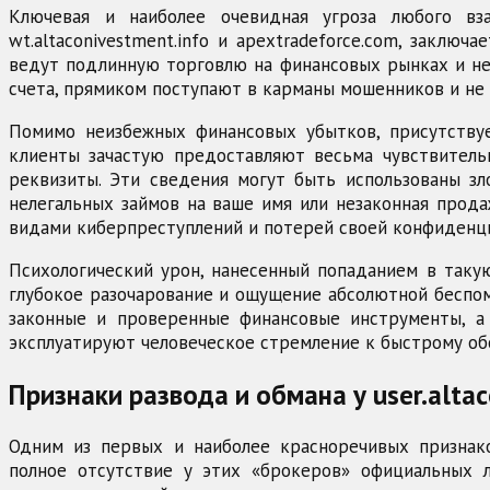
Ключевая и наиболее очевидная угроза любого взаи
wt.altaconivestment.info и apextradeforce.com, закл
ведут подлинную торговлю на финансовых рынках и не
счета, прямиком поступают в карманы мошенников и не 
Помимо неизбежных финансовых убытков, присутствуе
клиенты зачастую предоставляют весьма чувствитель
реквизиты. Эти сведения могут быть использованы з
нелегальных займов на ваше имя или незаконная прода
видами киберпреступлений и потерей своей конфиденц
Психологический урон, нанесенный попаданием в таку
глубокое разочарование и ощущение абсолютной беспо
законные и проверенные финансовые инструменты, а
эксплуатируют человеческое стремление к быстрому об
Признаки развода и обмана у user.altac
Одним из первых и наиболее красноречивых признаков м
полное отсутствие у этих «брокеров» официальных 