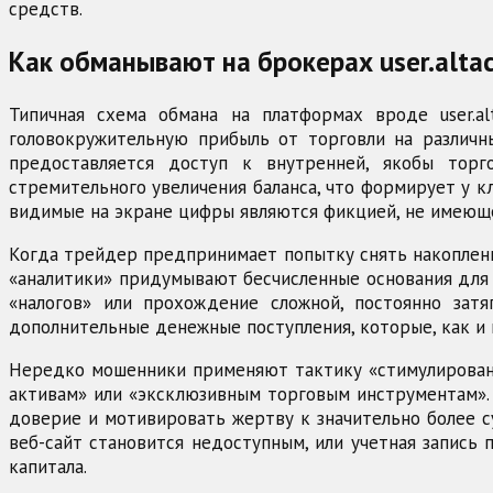
средств.
Как обманывают на брокерах user.altaco
Типичная схема обмана на платформах вроде user.alta
головокружительную прибыль от торговли на различн
предоставляется доступ к внутренней, якобы торг
стремительного увеличения баланса, что формирует у 
видимые на экране цифры являются фикцией, не имеюще
Когда трейдер предпринимает попытку снять накопленн
«аналитики» придумывают бесчисленные основания для 
«налогов» или прохождение сложной, постоянно за
дополнительные денежные поступления, которые, как и
Нередко мошенники применяют тактику «стимулировани
активам» или «эксклюзивным торговым инструментам». 
доверие и мотивировать жертву к значительно более с
веб-сайт становится недоступным, или учетная запись 
капитала.