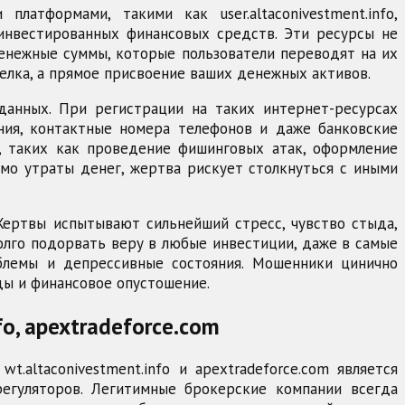
атформами, такими как user.altaconivestment.info,
х инвестированных финансовых средств. Эти ресурсы не
енежные суммы, которые пользователи переводят на их
елка, а прямое присвоение ваших денежных активов.
данных. При регистрации на таких интернет-ресурсах
ния, контактные номера телефонов и даже банковские
, таких как проведение фишинговых атак, оформление
имо утраты денег, жертва рискует столкнуться с иными
Жертвы испытывают сильнейший стресс, чувство стыда,
лго подорвать веру в любые инвестиции, даже в самые
блемы и депрессивные состояния. Мошенники цинично
ды и финансовое опустошение.
fo, apextradeforce.com
t.altaconivestment.info и apextradeforce.com является
егуляторов. Легитимные брокерские компании всегда