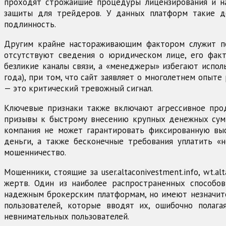
проходят строжайшие процедуры лицензирования и на
защиты для трейдеров. У данных платформ такие д
подлинность.
Другим крайне настораживающим фактором служит пол
отсутствуют сведения о юридическом лице, его факт
безликие каналы связи, а «менеджеры» избегают испол
года), при том, что сайт заявляет о многолетнем опыт
— это критический тревожный сигнал.
Ключевые признаки также включают агрессивное прод
призывы к быстрому внесению крупных денежных сумм
компания не может гарантировать фиксированную выс
деньги, а также бесконечные требования уплатить «
мошенничество.
Мошенники, стоящие за user.altaconivestment.info, wt.
жертв. Один из наиболее распространенных способо
надежным брокерским платформам, но имеют незначите
пользователей, которые вводят их, ошибочно полага
невнимательных пользователей.