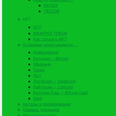
PAYEER
TREZOR
NFT
NFT
WRAPPED TOKEN
Как создать NFT
Основные криптовалюты …
Информация
Биткоин — Bitcoin
Эфириум
Тизер
Дот
Догикоин — Dogecoin
Лайткоин — Litecoin
Биткоин Кэш — Bitcoin Cash
Dash
Авторы и проверяющие
Словарь терминов
Все статьи сайта