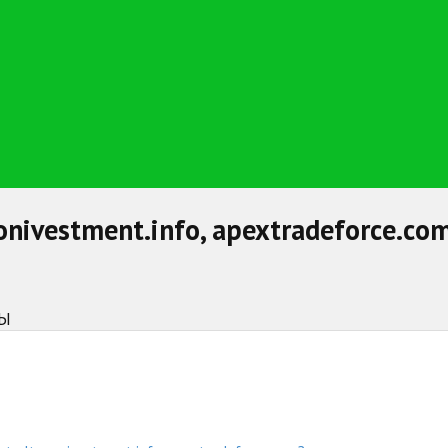
taconivestment.info, apextradeforce
НЫ