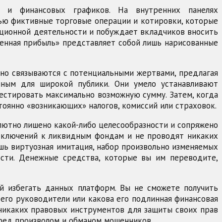
 и финансовых графиков. На внутренних панелях
остью фиктивные торговые операции и котировки, которые
иционной деятельности и побуждает вкладчиков вносить
ученная прибыль» представляет собой лишь нарисованные
но связываются с потенциальными жертвами, предлагая
пным для широкой публики. Они умело устанавливают
вестировать максимально возможную сумму. Затем, когда
оянно «возникающих» налогов, комиссий или страховок.
бсолютно лишено какой-либо целесообразности и сопряжено
одключений к ликвидным фондам и не проводят никаких
ишь виртуозная имитация, набор произвольно изменяемых
сти. Денежные средства, которые вы им переводите,
й избегать данных платформ. Вы не сможете получить
его руководители или какова его подлинная финансовая
т никаких правовых инструментов для защиты своих прав
еред произволом и обманом мошенников.