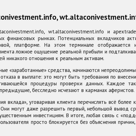
nivestment.info, wt.altaconivestment.in
conivestment.info, wt.altaconivestment.info и apextra
ых финансовых рынках. Потенциальных вкладчиков акт
овой, платформе. На этом терминале отображается 
клиента ложное ощущение реальной прибыли и подталкива
й никакого отношения к реальным активам.
ые «заработанные» средства, начинаются непреодолимы
отказа в выплате: это могут быть требования по внесен
тягивающейся процедуры проверки данных. Каждое та
 предыдущие, бесследно исчезают в карманах аферистов.
я вклада», уговаривая клиента перечислять всё более 
Они могут даже разрешить первый, небольшой вывод ср
ущественным инвестициям. В итоге, любая связь с «под
пользователя просто блокируется без объяснения причин