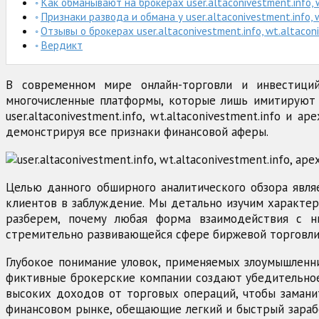
Как обманывают на брокерах user.altaconivestment.info, w
Признаки развода и обмана у user.altaconivestment.info, 
Отзывы о брокерах user.altaconivestment.info, wt.altacon
Вердикт
В современном мире онлайн-торговли и инвестиций
многочисленные платформы, которые лишь имитируют б
user.altaconivestment.info, wt.altaconivestment.info 
демонстрируя все признаки финансовой аферы.
Целью данного обширного аналитического обзора явл
клиентов в заблуждение. Мы детально изучим характер
разберем, почему любая форма взаимодействия с н
стремительно развивающейся сфере биржевой торговли 
Глубокое понимание уловок, применяемых злоумышленн
фиктивные брокерские компании создают убедительное
высоких доходов от торговых операций, чтобы замани
финансовом рынке, обещающие легкий и быстрый зарабо