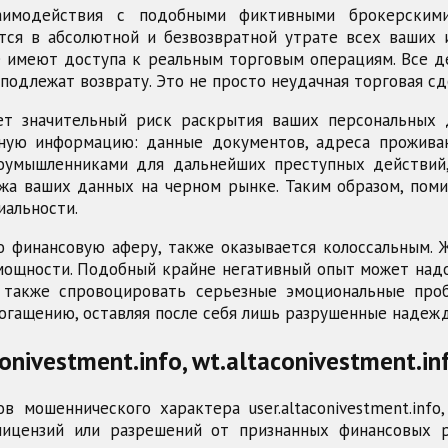
модействия с подобными фиктивными брокерскими пл
ючается в абсолютной и безвозвратной утрате всех ваши
 имеют доступа к реальным торговым операциям. Все д
подлежат возврату. Это не просто неудачная торговая сд
т значительный риск раскрытия ваших персональных 
ную информацию: данные документов, адреса прожива
лоумышленниками для дальнейших преступных действий
жа ваших данных на черном рынке. Таким образом, пом
иальности.
ю финансовую аферу, также оказывается колоссальным. 
мощности. Подобный крайне негативный опыт может надо
 также спровоцировать серьезные эмоциональные про
огащению, оставляя после себя лишь разрушенные надеж
onivestment.info, wt.altaconivestment.in
ошеннического характера user.altaconivestment.info, w
лицензий или разрешений от признанных финансовых р