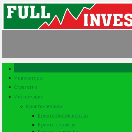
Skip
to
content
Главная
Индикаторы
Стратегии
Информация
Крипто-сервисы
Крипто-биржи кратко
Крипто-сервисы
Крипто-кошельки …