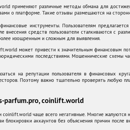
lift.world применяют различные методы обмана для дости
ами о платформе. Такие отзывы размещаются на сторонни
 финансовые инструменты. Пользователям предлагается
ле внесения средств пользователи сталкиваются с разл
более изощренным и сложным для выявления.
oinlift.world может привести к значительным финансовым
с юридическими последствиями. Мошеннические схемы ч
азаться на репутации пользователя в финансовых круг
есторов. Поэтому важно тщательно проверять любую пла
-parfum.pro, coinlift.world
o и coinlift.world чаще всего негативные. Многие жалуютс
и блокировки аккаунтов без объяснения причин после в