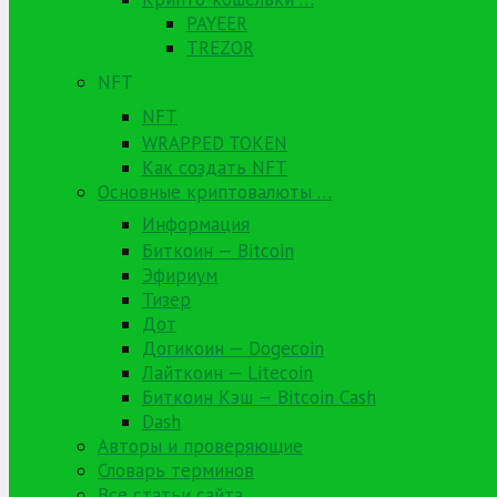
PAYEER
TREZOR
NFT
NFT
WRAPPED TOKEN
Как создать NFT
Основные криптовалюты …
Информация
Биткоин — Bitcoin
Эфириум
Тизер
Дот
Догикоин — Dogecoin
Лайткоин — Litecoin
Биткоин Кэш — Bitcoin Cash
Dash
Авторы и проверяющие
Словарь терминов
Все статьи сайта