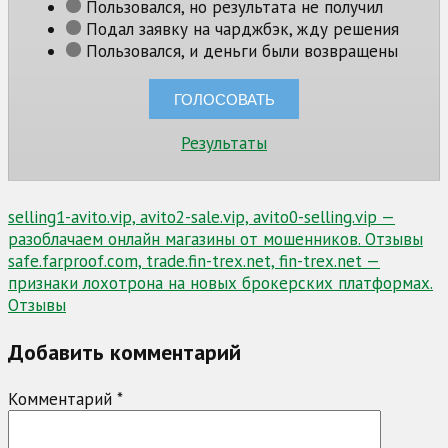
Пользовался, но результата не получил
Подал заявку на чарджбэк, жду решения
Пользовался, и деньги были возвращены
Результаты
Навигация
selling1-avito.vip, avito2-sale.vip, avito0-selling.vip —
разоблачаем онлайн магазины от мошенников. Отзывы
по
safe.farproof.com, trade.fin-trex.net, fin-trex.net —
записям
признаки лохотрона на новых брокерских платформах.
Отзывы
Добавить комментарий
Комментарий
*