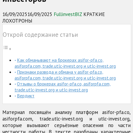
16/09/2025
16/09/2025
FullinvestBIZ
КРАТКИЕ
ЛОХОТРОНЫ
Открой содержание статьи
Как обманывают на брокерах asifor-pfa.co,
asiforpfa.com, trade.utlc-invest.org и utlc-invest.org
Признаки развода и обмана у asifor-pfa.co,
asiforpfa.com, trade.utlc-invest.org и utlc-invest.org
Отзывы о брокерах asifor-pfa.co, asiforpfa.com,
trade.utlc-invest.org и utlc-invest.org
Вердикт
Материал посвящён анализу платформ asifor-pfa.co,
asiforpfa.com, trade.utlc-invest.org и utlc-invest.org,
которые вызывают серьёзные опасения по части
честности работы. В тексте разобраны характерные