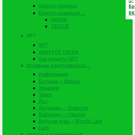
Крипто-сервисы
Крипто-кошельки …
PAYEER
TREZOR
NFT
NFT
WRAPPED TOKEN
Как создать NFT
Основные криптовалюты …
Информация
Биткоин — Bitcoin
Эфириум
Тизер
Дот
Догикоин — Dogecoin
Лайткоин — Litecoin
Биткоин Кэш — Bitcoin Cash
Dash
Авторы и проверяющие