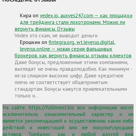
Кира
on
vedex.io, auxves247.com — как площадки
для трейдинга стали лохотронами. Можно ли
вернуть финансы. Отзывы
Vedex это скам, не выводит деньги
Ерошкин
on
fintegra.org, wt.leverus.digital,
leverus.online — новая серия фальшивых
брокеров. как вернуть финансы. отзывы клиентов
Даже бонусы, предложенные этими компаниями,
выглядят не очень правдоподобно. Как минимум -
из-за слишком высоких цифр. Даже кредитное
плечо не соответствует общепринятым
стандартам. Бонусы кажутся привлекательными
только н…
На сайте https://fullinvest.biz вся информация носит
исключительно ознакомительный характер и не
является рекомендацией к осуществлению каких-либо
действий и инвестиций или же покупке\продаже
активов. Трейдинг, как и любой другой вид