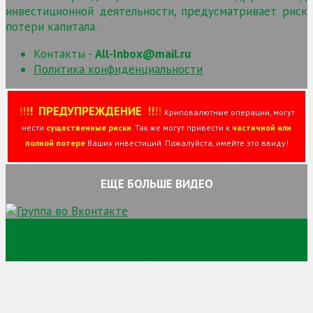
инвестиционной деятельности, предусматривает риск
потери капитала.
Контакты -
All-Inbox@mail.ru
Политика конфиденциальности
!
!
!
!
ПРЕДУПРЕЖДЕНИЕ
!!
!
!
Криповалютные операции, могут
нести
существенные риски
. Так же могут привести к
частичной или
полной потере
Ваших инвестиций. Пожалуйста, имейте это ввиду!
ЕЩЕ БОЛЬШЕ ВИДЕО
Сайт про торговлю криптовалютой и заработок на
криптовалюте и просто заработок в сети интернет