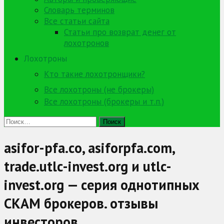
Словарь терминов
Все статьи сайта
Статьи про возврат денег от
лохотронов
Лохотроны
Кто такие лохотронщики?
Все лохотроны (не брокеры)
Все лохотроны (брокеры и т.п.)
Найти:
asifor-pfa.co, asiforpfa.com,
trade.utlc-invest.org и utlc-
invest.org — серия однотипных
СКАМ брокеров. отзывы
инвесторов