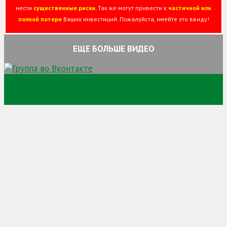
нести
существенные риски
. Так же могут привести к
частичной или
полной потере
Ваших инвестиций. Пожалуйста, имейте это ввиду!
ЕЩЕ БОЛЬШЕ ВИДЕО
Сайт про торговлю криптовалютой и заработок на
криптовалюте и просто заработок в сети интернет