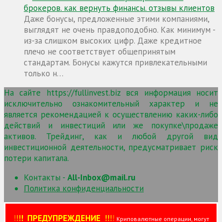
брокеров. как вернуть финансы. отзывы клиентов
Даже бонусы, предложенные этими компаниями,
выглядят не очень правдоподобно. Как минимум -
из-за слишком высоких цифр. Даже кредитное
плечо не соответствует общепринятым
стандартам. Бонусы кажутся привлекательными
только н…
На сайте https://fullinvest.biz вся информация носит
исключительно ознакомительный характер и не
является рекомендацией к осуществлению каких-либо
действий и инвестиций или же покупке\продаже
активов. Трейдинг, как и любой другой вид
инвестиционной деятельности, предусматривает риск
потери капитала.
Контакты -
All-Inbox@mail.ru
Политика конфиденциальности
!
!
!
!
ПРЕДУПРЕЖДЕНИЕ
!!
!
!
Криповалютные операции, могут