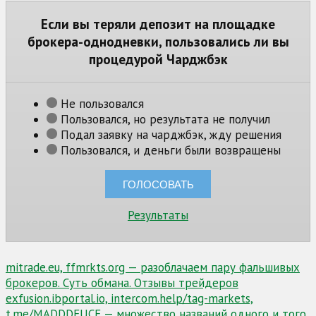
Если вы теряли депозит на площадке
брокера-однодневки, пользовались ли вы
процедурой Чарджбэк
Не пользовался
Пользовался, но результата не получил
Подал заявку на чарджбэк, жду решения
Пользовался, и деньги были возвращены
Результаты
Навигация
mitrade.eu, ffmrkts.org — разоблачаем пару фальшивых
брокеров. Суть обмана. Отзывы трейдеров
по
exfusion.ibportal.io, intercom.help/tag-markets,
записям
t.me/MADDDEUCE — множество названий одного и того