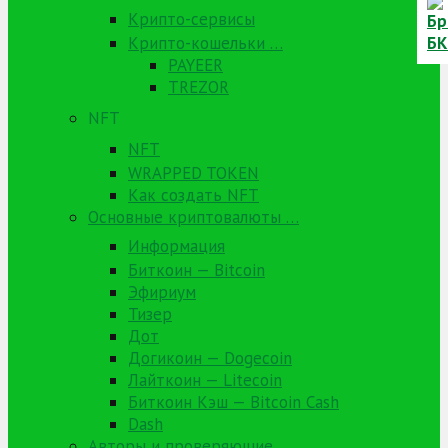
Крипто-сервисы
Крипто-кошельки …
PAYEER
TREZOR
NFT
NFT
WRAPPED TOKEN
Как создать NFT
Основные криптовалюты …
Информация
Биткоин — Bitcoin
Эфириум
Тизер
Дот
Догикоин — Dogecoin
Лайткоин — Litecoin
Биткоин Кэш — Bitcoin Cash
Dash
Авторы и проверяющие