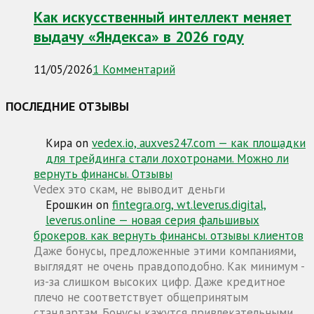
Как искусственный интеллект меняет
выдачу «Яндекса» в 2026 году
11/05/2026
1 Комментарий
ПОСЛЕДНИЕ ОТЗЫВЫ
Кира
on
vedex.io, auxves247.com — как площадки
для трейдинга стали лохотронами. Можно ли
вернуть финансы. Отзывы
Vedex это скам, не выводит деньги
Ерошкин
on
fintegra.org, wt.leverus.digital,
leverus.online — новая серия фальшивых
брокеров. как вернуть финансы. отзывы клиентов
Даже бонусы, предложенные этими компаниями,
выглядят не очень правдоподобно. Как минимум -
из-за слишком высоких цифр. Даже кредитное
плечо не соответствует общепринятым
стандартам. Бонусы кажутся привлекательными