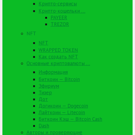
Крипто-сервисы
Крипто-кошельки …
PAYEER
TREZOR
NFT
NFT
WRAPPED TOKEN
Как создать NFT
Основные криптовалюты …
Информация
Биткоин — Bitcoin
Эфириум
Тизер
Дот
Догикоин — Dogecoin
Лайткоин — Litecoin
Биткоин Кэш — Bitcoin Cash
Dash
Авторы и проверяющие