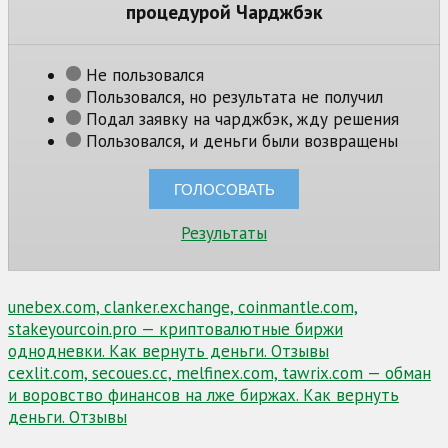
процедурой Чарджбэк
Не пользовался
Пользовался, но результата не получил
Подал заявку на чарджбэк, жду решения
Пользовался, и деньги были возвращены
Результаты
Навигация
unebex.com, clanker.exchange, coinmantle.com,
stakeyourcoin.pro — криптовалютные биржи
по
однодневки. Как вернуть деньги. Отзывы
записям
cexlit.com, secoues.cc, melfinex.com, tawrix.com — обман
и воровство финансов на лже биржах. Как вернуть
деньги. Отзывы