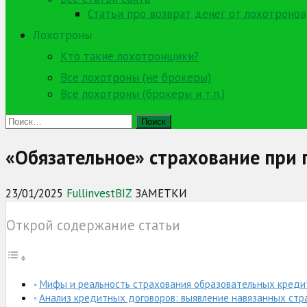
Статьи про возврат денег от лохотронов
Лохотроны
Кто такие лохотронщики?
Все лохотроны (не брокеры)
Все лохотроны (брокеры и т.п.)
Найти:
«Обязательное» страхование при 
23/01/2025
FullinvestBIZ
ЗАМЕТКИ
Открой содержание статьи
Мифы и реальность страхования образовательных креди
Анализ кредитных договоров: выявление навязанных стр