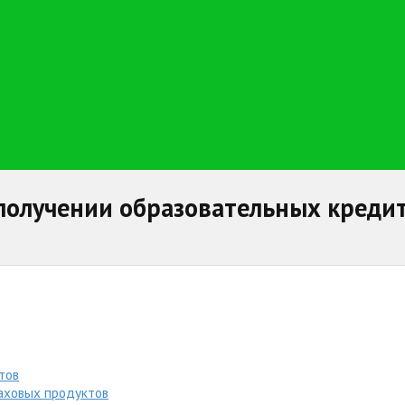
получении образовательных креди
тов
аховых продуктов