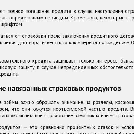
ет полное погашение кредита в случае наступления стра
ены определенным периодом. Кроме того, некоторые стра
 шрифтом.
аться от страховки после заключения кредитного догово
ючения договора, известного как «период охлаждения». 
зовательного кредита защищает только интересы банка
нсовую защиту в случае непредвиденных обстоятельств.
кредита.
ие навязанных страховых продуктов
 займы важно обращать внимание на разделы, касающи
ом, что они кажутся неотъемлемой частью кредита. 
 типа «комплексное страхование заемщика» или «страхова
одуктов — это сравнение процентных ставок и услов
вки, это может быть признаком того, что страховой прод