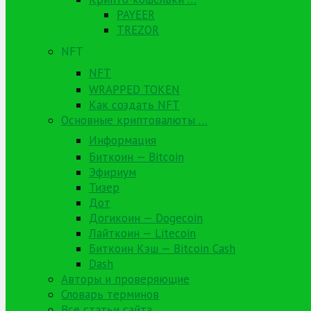
PAYEER
TREZOR
NFT
NFT
WRAPPED TOKEN
Как создать NFT
Основные криптовалюты …
Информация
Биткоин — Bitcoin
Эфириум
Тизер
Дот
Догикоин — Dogecoin
Лайткоин — Litecoin
Биткоин Кэш — Bitcoin Cash
Dash
Авторы и проверяющие
Словарь терминов
Все статьи сайта