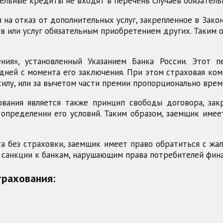
тельные кредиты не входят в перечень случаев обязатель
а отказ от дополнительных услуг, закрепленное в Закон
 или услуг обязательным приобретением других. Таким о
ия», установленный Указанием Банка России. Этот 
дней с момента его заключения. При этом страховая ко
силу, или за вычетом части премии пропорционально врем
ования является также принцип свободы договора, зак
определении его условий. Таким образом, заемщик име
та без страховки, заемщик имеет право обратиться с жа
санкции к банкам, нарушающим права потребителей фина
трахования: