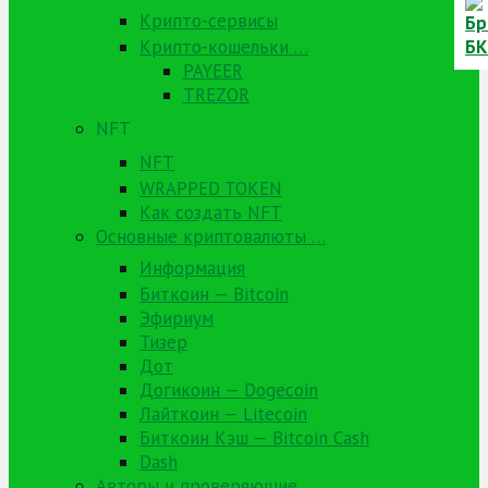
Крипто-сервисы
Крипто-кошельки …
PAYEER
TREZOR
NFT
NFT
WRAPPED TOKEN
Как создать NFT
Основные криптовалюты …
Информация
Биткоин — Bitcoin
Эфириум
Тизер
Дот
Догикоин — Dogecoin
Лайткоин — Litecoin
Биткоин Кэш — Bitcoin Cash
Dash
Авторы и проверяющие