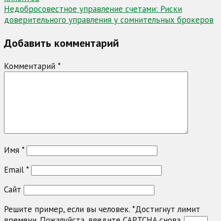
записям
Недобросовестное управление счетами: Риски
доверительного управления у сомнительных брокеров
Добавить комментарий
Комментарий
*
Имя
*
Email
*
Сайт
Решите пример, если вы человек.
*
Достигнут лимит
времени. Пожалуйста, введите CAPTCHA снова.