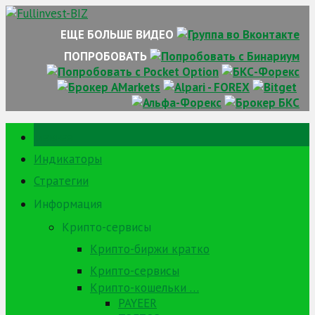
Skip
to
ЕЩЕ БОЛЬШЕ ВИДЕО
content
ПОПРОБОВАТЬ
Главная
Индикаторы
Стратегии
Информация
Крипто-сервисы
Крипто-биржи кратко
Крипто-сервисы
Крипто-кошельки …
PAYEER