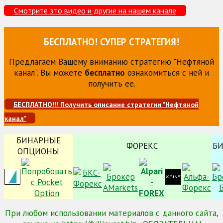
Смотрите это видео и другие на нашем канале
БЕСПЛАТНО! СУПЕР СТРАТЕГИЯ!
Предлагаем Вашему вниманию стратегию "Нефтяной
канал". Вы можете
бесплатно
ознакомиться с ней и
получить ее.
БЕСПЛАТНО!!! Получить описание стратегии "Нефтяной
канал"
БИНАРНЫЕ
ФОРЕКС
Б
ОПЦИОНЫ
При любом использовании материалов с данного сайта,