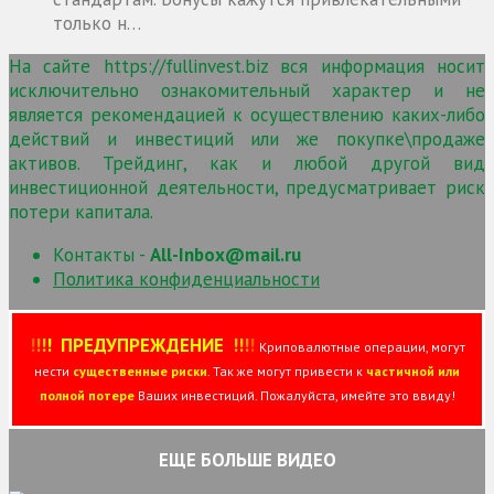
только н…
На сайте https://fullinvest.biz вся информация носит
исключительно ознакомительный характер и не
является рекомендацией к осуществлению каких-либо
действий и инвестиций или же покупке\продаже
активов. Трейдинг, как и любой другой вид
инвестиционной деятельности, предусматривает риск
потери капитала.
Контакты -
All-Inbox@mail.ru
Политика конфиденциальности
!
!
!
!
ПРЕДУПРЕЖДЕНИЕ
!!
!
!
Криповалютные операции, могут
нести
существенные риски
. Так же могут привести к
частичной или
полной потере
Ваших инвестиций. Пожалуйста, имейте это ввиду!
ЕЩЕ БОЛЬШЕ ВИДЕО