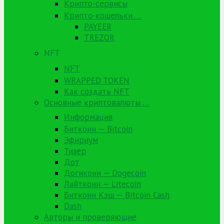
Крипто-сервисы
Крипто-кошельки …
PAYEER
TREZOR
NFT
NFT
WRAPPED TOKEN
Как создать NFT
Основные криптовалюты …
Информация
Биткоин — Bitcoin
Эфириум
Тизер
Дот
Догикоин — Dogecoin
Лайткоин — Litecoin
Биткоин Кэш — Bitcoin Cash
Dash
Авторы и проверяющие