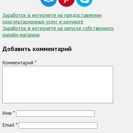
Навигация
Заработок в интернете на предоставлении
консультационных услуг и коучинге
по
Заработок в интернете на запуске собственного
записям
онлайн-магазина
Добавить комментарий
Комментарий
*
Имя
*
Email
*