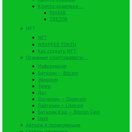
Крипто-кошельки …
PAYEER
TREZOR
NFT
NFT
WRAPPED TOKEN
Как создать NFT
Основные криптовалюты …
Информация
Биткоин — Bitcoin
Эфириум
Тизер
Дот
Догикоин — Dogecoin
Лайткоин — Litecoin
Биткоин Кэш — Bitcoin Cash
Dash
Авторы и проверяющие
Словарь терминов