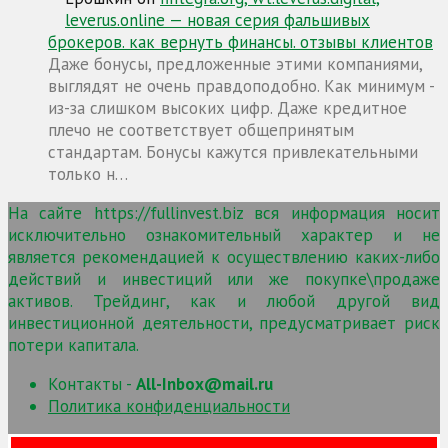
leverus.online — новая серия фальшивых
брокеров. как вернуть финансы. отзывы клиентов
Даже бонусы, предложенные этими компаниями,
выглядят не очень правдоподобно. Как минимум -
из-за слишком высоких цифр. Даже кредитное
плечо не соответствует общепринятым
стандартам. Бонусы кажутся привлекательными
только н…
На сайте https://fullinvest.biz вся информация носит
исключительно ознакомительный характер и не
является рекомендацией к осуществлению каких-либо
действий и инвестиций или же покупке\продаже
активов. Трейдинг, как и любой другой вид
инвестиционной деятельности, предусматривает риск
потери капитала.
Контакты -
All-Inbox@mail.ru
Политика конфиденциальности