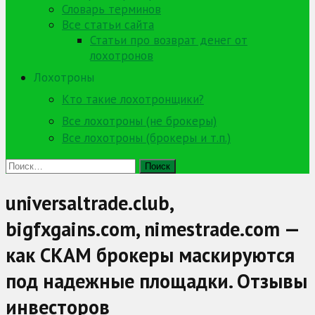
Словарь терминов
Все статьи сайта
Статьи про возврат денег от
лохотронов
Лохотроны
Кто такие лохотронщики?
Все лохотроны (не брокеры)
Все лохотроны (брокеры и т.п.)
Найти:
universaltrade.club,
bigfxgains.com, nimestrade.com —
как СКАМ брокеры маскируются
под надежные площадки. Отзывы
инвесторов