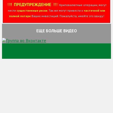
!
!
!
!
ПРЕДУПРЕЖДЕНИЕ
!!
!
!
Криповалютные операции, могут
нести
существенные риски
. Так же могут привести к
частичной или
полной потере
Ваших инвестиций. Пожалуйста, имейте это ввиду!
ЕЩЕ БОЛЬШЕ ВИДЕО
Сайт про торговлю криптовалютой и заработок на
криптовалюте и просто заработок в сети интернет