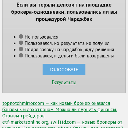
Если вы теряли депозит на площадке
брокера-однодневки, пользовались ли вы
процедурой Чарджбэк
Не пользовался
Пользовался, но результата не получил
Подал заявку на чарджбэк, жду решения
Пользовался, и деньги были возвращены
Результаты
Навигация
topnotchmirror.com — как новый брокер оказался
банальным лохотроном. Можно ли вернуть финансы.
по
Отзывы трейдеров
записям
etf-marketsonline.org, swifttd.com — новые брокеры от