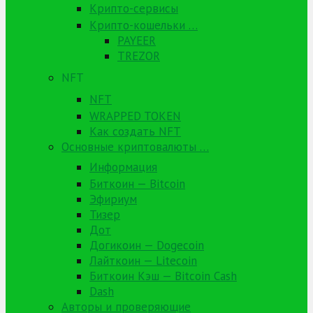
Крипто-сервисы
Крипто-кошельки …
PAYEER
TREZOR
NFT
NFT
WRAPPED TOKEN
Как создать NFT
Основные криптовалюты …
Информация
Биткоин — Bitcoin
Эфириум
Тизер
Дот
Догикоин — Dogecoin
Лайткоин — Litecoin
Биткоин Кэш — Bitcoin Cash
Dash
Авторы и проверяющие