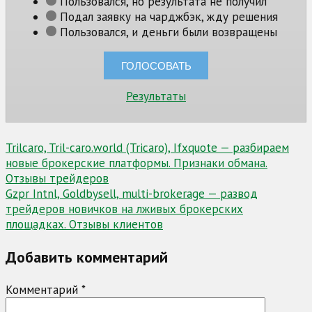
Пользовался, но результата не получил
Подал заявку на чарджбэк, жду решения
Пользовался, и деньги были возвращены
Результаты
Навигация
Trilcaro, Tril-caro.world (Tricaro), Ifxquote — разбираем
новые брокерские платформы. Признаки обмана.
по
Отзывы трейдеров
записям
Gzpr Intnl, Goldbysell, multi-brokerage — развод
трейдеров новичков на лживых брокерских
площадках. Отзывы клиентов
Добавить комментарий
Комментарий
*