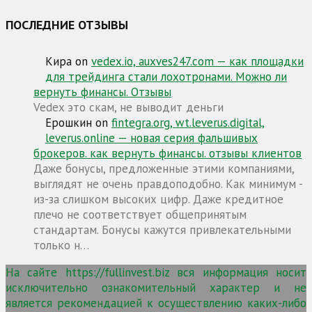
ПОСЛЕДНИЕ ОТЗЫВЫ
Кира
on
vedex.io, auxves247.com — как площадки
для трейдинга стали лохотронами. Можно ли
вернуть финансы. Отзывы
Vedex это скам, не выводит деньги
Ерошкин
on
fintegra.org, wt.leverus.digital,
leverus.online — новая серия фальшивых
брокеров. как вернуть финансы. отзывы клиентов
Даже бонусы, предложенные этими компаниями,
выглядят не очень правдоподобно. Как минимум -
из-за слишком высоких цифр. Даже кредитное
плечо не соответствует общепринятым
стандартам. Бонусы кажутся привлекательными
только н…
На сайте https://fullinvest.biz вся информация носит
исключительно ознакомительный характер и не
является рекомендацией к осуществлению каких-либо