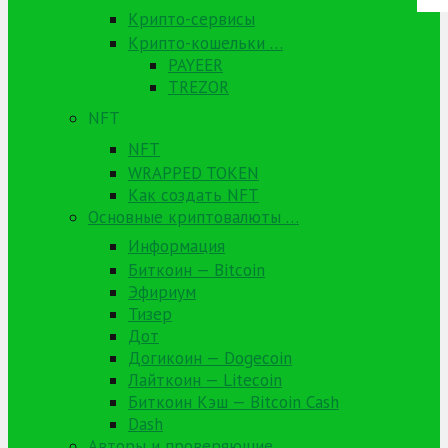
Крипто-сервисы
Крипто-кошельки …
PAYEER
TREZOR
NFT
NFT
WRAPPED TOKEN
Как создать NFT
Основные криптовалюты …
Информация
Биткоин — Bitcoin
Эфириум
Тизер
Дот
Догикоин — Dogecoin
Лайткоин — Litecoin
Биткоин Кэш — Bitcoin Cash
Dash
Авторы и проверяющие