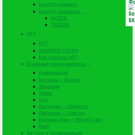
Крипто-сервисы
Крипто-кошельки …
PAYEER
TREZOR
NFT
NFT
WRAPPED TOKEN
Как создать NFT
Основные криптовалюты …
Информация
Биткоин — Bitcoin
Эфириум
Тизер
Дот
Догикоин — Dogecoin
Лайткоин — Litecoin
Биткоин Кэш — Bitcoin Cash
Dash
Авторы и проверяющие