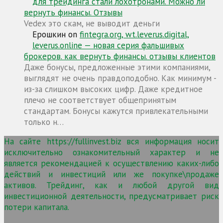
для трейдинга стали лохотронами. Можно ли
вернуть финансы. Отзывы
Vedex это скам, не выводит деньги
Ерошкин
on
fintegra.org, wt.leverus.digital,
leverus.online — новая серия фальшивых
брокеров. как вернуть финансы. отзывы клиентов
Даже бонусы, предложенные этими компаниями,
выглядят не очень правдоподобно. Как минимум -
из-за слишком высоких цифр. Даже кредитное
плечо не соответствует общепринятым
стандартам. Бонусы кажутся привлекательными
только н…
На сайте https://fullinvest.biz вся информация носит
исключительно ознакомительный характер и не
является рекомендацией к осуществлению каких-либо
действий и инвестиций или же покупке\продаже
активов. Трейдинг, как и любой другой вид
инвестиционной деятельности, предусматривает риск
потери капитала.