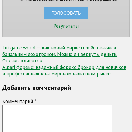
Результаты
Навигация
kui-game.world — как новый маркетплейс оказался
банальным лохотроном. Можно ли вернуть деньги.
по
Отзывы клиентов
записям
Alpari форекс: надежный форекс брокер для новичков
и профессионалов на мировом валютном рынке
Добавить комментарий
Комментарий
*