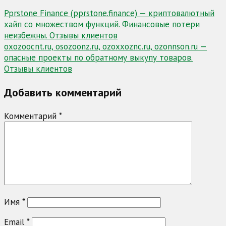
Навигация
Pprstone Finance (pprstone.finance) — криптовалютный
хайп со множеством функций. Финансовые потери
по
неизбежны. Отзывы клиентов
записям
oxozoocnt.ru, osozoonz.ru, ozoxxoznc.ru, ozonnson.ru —
опасные проекты по обратному выкупу товаров.
Отзывы клиентов
Добавить комментарий
Комментарий
*
Имя
*
Email
*