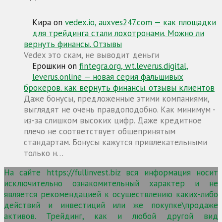
Кира
on
vedex.io, auxves247.com — как площадки
для трейдинга стали лохотронами. Можно ли
вернуть финансы. Отзывы
Vedex это скам, не выводит деньги
Ерошкин
on
fintegra.org, wt.leverus.digital,
leverus.online — новая серия фальшивых
брокеров. как вернуть финансы. отзывы клиентов
Даже бонусы, предложенные этими компаниями,
выглядят не очень правдоподобно. Как минимум -
из-за слишком высоких цифр. Даже кредитное
плечо не соответствует общепринятым
стандартам. Бонусы кажутся привлекательными
только н…
На сайте https://fullinvest.biz вся информация носит
исключительно ознакомительный характер и не
является рекомендацией к осуществлению каких-либо
действий и инвестиций или же покупке\продаже
активов. Трейдинг, как и любой другой вид