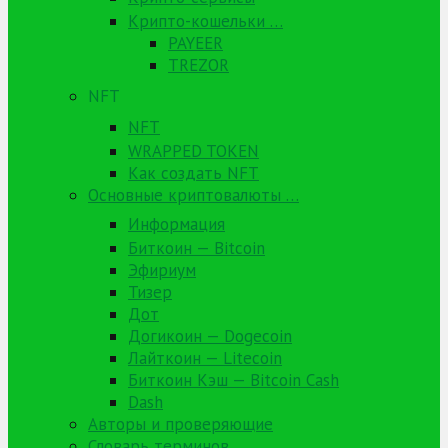
Крипто-кошельки …
PAYEER
TREZOR
NFT
NFT
WRAPPED TOKEN
Как создать NFT
Основные криптовалюты …
Информация
Биткоин — Bitcoin
Эфириум
Тизер
Дот
Догикоин — Dogecoin
Лайткоин — Litecoin
Биткоин Кэш — Bitcoin Cash
Dash
Авторы и проверяющие
Словарь терминов