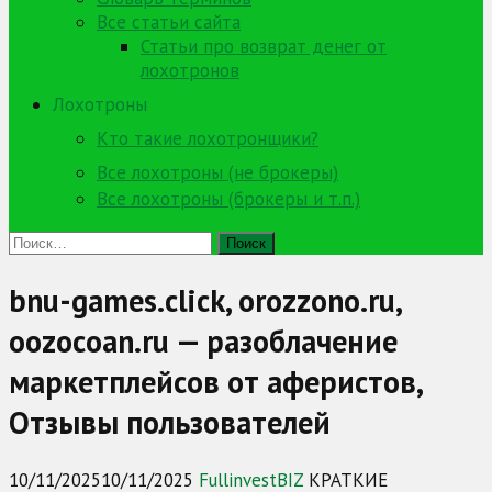
Все статьи сайта
Статьи про возврат денег от
лохотронов
Лохотроны
Кто такие лохотронщики?
Все лохотроны (не брокеры)
Все лохотроны (брокеры и т.п.)
Найти:
bnu-games.click, orozzono.ru,
oozocoan.ru — разоблачение
маркетплейсов от аферистов,
Отзывы пользователей
10/11/2025
10/11/2025
FullinvestBIZ
КРАТКИЕ