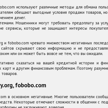
obobo.com используют различные методы для обмана пол
ателям обещают выгодные условия продажи товаров, но
чением денег.
емами. Мошенники могут требовать предоплату за усл
ие сервисы, которые не защищают интересы покупател
org и fobobo.com чревато множеством негативных послед
 сайтов скрывают свою информацию и не предоставля
изким или он может быть вовсе не тем, что вы ожидали.
ативно сказаться на вашей кредитной истории и фин
х карт и другим финансовым проблемам. Поэтому разумн
 товаров.
y.org, fobobo.com
o.com в основном негативные. Многие пользователи сооб
редств. Некоторые отмечают сложности в общении с по
латформы не заслуживают доверия.