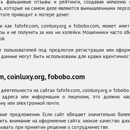
ть фальшивые отзывы и рейтинги, создавая иллюзию 
, которые на самом деле являются вымышленными персон
итоге приводит к потере денег.
как fafofe.com, coinluxy.org и fobobo.com, может име
ры и не получить за них ни копейки. Мошенники часто о
ой.
е пользователей под предлогом регистрации или оформл
данные могут быть использованы для кражи идентичност
, coinluxy.org, fobobo.com
ятельности на сайтах fafofe.com, coinluxy.org и fobob
 адреса или информации о лицензии, это должно на
ну или электронной почте.
ые предложения. Если сайт обещает значительно бол
ить внимание на оформление сайта: низкое качество ди
тывать при принятии решения о сотрудничестве.