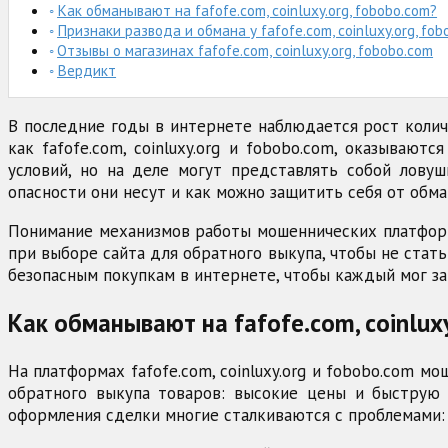
Как обманывают на fafofe.com, coinluxy.org, fobobo.com?
Признаки развода и обмана у fafofe.com, coinluxy.org, fo
Отзывы о магазинах fafofe.com, coinluxy.org, fobobo.com
Вердикт
В последние годы в интернете наблюдается рост количе
как fafofe.com, coinluxy.org и fobobo.com, оказыва
условий, но на деле могут представлять собой лову
опасности они несут и как можно защитить себя от обма
Понимание механизмов работы мошеннических платформ 
при выборе сайта для обратного выкупа, чтобы не ста
безопасным покупкам в интернете, чтобы каждый мог з
Как обманывают на fafofe.com, coinlux
На платформах fafofe.com, coinluxy.org и fobobo.com 
обратного выкупа товаров: высокие цены и быструю 
оформления сделки многие сталкиваются с проблемами: 