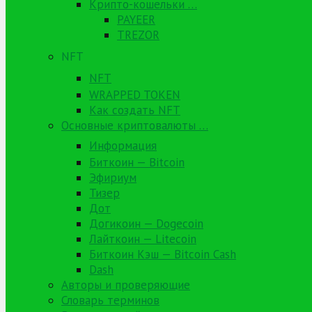
Крипто-кошельки …
PAYEER
TREZOR
NFT
NFT
WRAPPED TOKEN
Как создать NFT
Основные криптовалюты …
Информация
Биткоин — Bitcoin
Эфириум
Тизер
Дот
Догикоин — Dogecoin
Лайткоин — Litecoin
Биткоин Кэш — Bitcoin Cash
Dash
Авторы и проверяющие
Словарь терминов