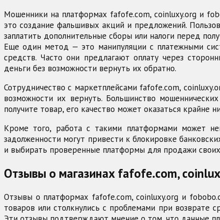
Мошенники на платформах fafofe.com, coinluxy.org и f
это создание фальшивых акций и предложений. Пользов
заплатить дополнительные сборы или налоги перед полу
Еще один метод — это манипуляции с платежными сист
средств. Часто они предлагают оплату через сторонн
деньги без возможности вернуть их обратно.
Сотрудничество с маркетплейсами fafofe.com, coinluxy.
возможности их вернуть. Большинство мошеннических
получите товар, его качество может оказаться крайне н
Кроме того, работа с такими платформами может нег
задолженности могут привести к блокировке банковски
и выбирать проверенные платформы для продажи своих
Отзывы о магазинах fafofe.com, coinlux
Отзывы о платформах fafofe.com, coinluxy.org и fobob
товаров или столкнулись с проблемами при возврате с
Эти отзывы подтверждают мнение о том, что данные п